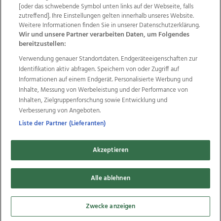
Wir über uns
Mediadaten
Kontakt
Jobs
[oder das schwebende Symbol unten links auf der Webseite, falls
zutreffend]. Ihre Einstellungen gelten innerhalb unseres Website.
Datenschutz
Impressum
AGB Anzeigekunden
Weitere Informationen finden Sie in unserer Datenschutzerklärung.
AGB Website
Ehrenkodex
Politische Werbung
Wir und unsere Partner verarbeiten Daten, um Folgendes
bereitzustellen:
Verwendung genauer Standortdaten. Endgeräteeigenschaften zur
Weitere Angebote des Medienhauses Wimmer
Identifikation aktiv abfragen. Speichern von oder Zugriff auf
TV1
di-mog-i.at
OÖNow
Ischler Woche
Informationen auf einem Endgerät. Personalisierte Werbung und
Life Radio
OÖNachrichten
OÖN Immobilien
Inhalte, Messung von Werbeleistung und der Performance von
OÖN Karriere
OÖN Reise
Promenaden Galerien
Inhalten, Zielgruppenforschung sowie Entwicklung und
Regionaljobs
wasistlos.at
wirtrauern.at
Verbesserung von Angeboten.
Liste der Partner (Lieferanten)
Akzeptieren
Copyrights © 2026 Tips Zeitungs GmbH & Co KG
developed by
Alle ablehnen
11x11.net
Cookie Einstellungen bearbeiten
Zwecke anzeigen