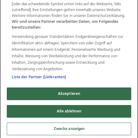
Wir über uns
Mediadaten
Kontakt
Jobs
[oder das schwebende Symbol unten links auf der Webseite, falls
zutreffend]. Ihre Einstellungen gelten innerhalb unseres Website.
Datenschutz
Impressum
AGB Anzeigekunden
Weitere Informationen finden Sie in unserer Datenschutzerklärung.
AGB Website
Ehrenkodex
Politische Werbung
Wir und unsere Partner verarbeiten Daten, um Folgendes
bereitzustellen:
Verwendung genauer Standortdaten. Endgeräteeigenschaften zur
Weitere Angebote des Medienhauses Wimmer
Identifikation aktiv abfragen. Speichern von oder Zugriff auf
TV1
di-mog-i.at
OÖNow
Ischler Woche
Informationen auf einem Endgerät. Personalisierte Werbung und
Life Radio
OÖNachrichten
OÖN Immobilien
Inhalte, Messung von Werbeleistung und der Performance von
OÖN Karriere
OÖN Reise
Promenaden Galerien
Inhalten, Zielgruppenforschung sowie Entwicklung und
Regionaljobs
wasistlos.at
wirtrauern.at
Verbesserung von Angeboten.
Liste der Partner (Lieferanten)
Akzeptieren
Copyrights © 2026 Tips Zeitungs GmbH & Co KG
developed by
Alle ablehnen
11x11.net
Cookie Einstellungen bearbeiten
Zwecke anzeigen