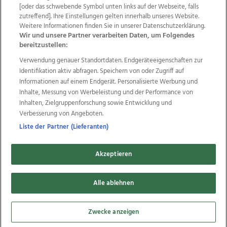
Wir über uns
Mediadaten
Kontakt
Jobs
[oder das schwebende Symbol unten links auf der Webseite, falls
zutreffend]. Ihre Einstellungen gelten innerhalb unseres Website.
Datenschutz
Impressum
AGB Anzeigekunden
Weitere Informationen finden Sie in unserer Datenschutzerklärung.
AGB Website
Ehrenkodex
Politische Werbung
Wir und unsere Partner verarbeiten Daten, um Folgendes
bereitzustellen:
Verwendung genauer Standortdaten. Endgeräteeigenschaften zur
Weitere Angebote des Medienhauses Wimmer
Identifikation aktiv abfragen. Speichern von oder Zugriff auf
TV1
di-mog-i.at
OÖNow
Ischler Woche
Informationen auf einem Endgerät. Personalisierte Werbung und
Life Radio
OÖNachrichten
OÖN Immobilien
Inhalte, Messung von Werbeleistung und der Performance von
OÖN Karriere
OÖN Reise
Promenaden Galerien
Inhalten, Zielgruppenforschung sowie Entwicklung und
Regionaljobs
wasistlos.at
wirtrauern.at
Verbesserung von Angeboten.
Liste der Partner (Lieferanten)
Akzeptieren
Copyrights © 2026 Tips Zeitungs GmbH & Co KG
developed by
Alle ablehnen
11x11.net
Cookie Einstellungen bearbeiten
Zwecke anzeigen