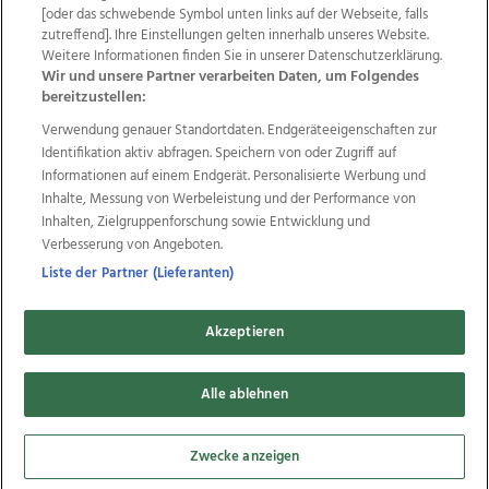
Wir über uns
Mediadaten
Kontakt
Jobs
[oder das schwebende Symbol unten links auf der Webseite, falls
zutreffend]. Ihre Einstellungen gelten innerhalb unseres Website.
Datenschutz
Impressum
AGB Anzeigekunden
Weitere Informationen finden Sie in unserer Datenschutzerklärung.
AGB Website
Ehrenkodex
Politische Werbung
Wir und unsere Partner verarbeiten Daten, um Folgendes
bereitzustellen:
Verwendung genauer Standortdaten. Endgeräteeigenschaften zur
Weitere Angebote des Medienhauses Wimmer
Identifikation aktiv abfragen. Speichern von oder Zugriff auf
TV1
di-mog-i.at
OÖNow
Ischler Woche
Informationen auf einem Endgerät. Personalisierte Werbung und
Life Radio
OÖNachrichten
OÖN Immobilien
Inhalte, Messung von Werbeleistung und der Performance von
OÖN Karriere
OÖN Reise
Promenaden Galerien
Inhalten, Zielgruppenforschung sowie Entwicklung und
Regionaljobs
wasistlos.at
wirtrauern.at
Verbesserung von Angeboten.
Liste der Partner (Lieferanten)
Akzeptieren
Copyrights © 2026 Tips Zeitungs GmbH & Co KG
developed by
Alle ablehnen
11x11.net
Cookie Einstellungen bearbeiten
Zwecke anzeigen