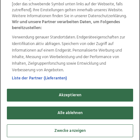
Wir über uns
Mediadaten
Kontakt
Jobs
[oder das schwebende Symbol unten links auf der Webseite, falls
zutreffend]. Ihre Einstellungen gelten innerhalb unseres Website.
Datenschutz
Impressum
AGB Anzeigekunden
Weitere Informationen finden Sie in unserer Datenschutzerklärung.
AGB Website
Ehrenkodex
Politische Werbung
Wir und unsere Partner verarbeiten Daten, um Folgendes
bereitzustellen:
Verwendung genauer Standortdaten. Endgeräteeigenschaften zur
Weitere Angebote des Medienhauses Wimmer
Identifikation aktiv abfragen. Speichern von oder Zugriff auf
TV1
di-mog-i.at
OÖNow
Ischler Woche
Informationen auf einem Endgerät. Personalisierte Werbung und
Life Radio
OÖNachrichten
OÖN Immobilien
Inhalte, Messung von Werbeleistung und der Performance von
OÖN Karriere
OÖN Reise
Promenaden Galerien
Inhalten, Zielgruppenforschung sowie Entwicklung und
Regionaljobs
wasistlos.at
wirtrauern.at
Verbesserung von Angeboten.
Liste der Partner (Lieferanten)
Akzeptieren
Copyrights © 2026 Tips Zeitungs GmbH & Co KG
developed by
Alle ablehnen
11x11.net
Cookie Einstellungen bearbeiten
Zwecke anzeigen