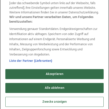
Wir über uns
Mediadaten
Kontakt
Jobs
[oder das schwebende Symbol unten links auf der Webseite, falls
zutreffend]. Ihre Einstellungen gelten innerhalb unseres Website.
Datenschutz
Impressum
AGB Anzeigekunden
Weitere Informationen finden Sie in unserer Datenschutzerklärung.
AGB Website
Ehrenkodex
Politische Werbung
Wir und unsere Partner verarbeiten Daten, um Folgendes
bereitzustellen:
Verwendung genauer Standortdaten. Endgeräteeigenschaften zur
Weitere Angebote des Medienhauses Wimmer
Identifikation aktiv abfragen. Speichern von oder Zugriff auf
TV1
di-mog-i.at
OÖNow
Ischler Woche
Informationen auf einem Endgerät. Personalisierte Werbung und
Life Radio
OÖNachrichten
OÖN Immobilien
Inhalte, Messung von Werbeleistung und der Performance von
OÖN Karriere
OÖN Reise
Promenaden Galerien
Inhalten, Zielgruppenforschung sowie Entwicklung und
Regionaljobs
wasistlos.at
wirtrauern.at
Verbesserung von Angeboten.
Liste der Partner (Lieferanten)
Akzeptieren
Copyrights © 2026 Tips Zeitungs GmbH & Co KG
developed by
Alle ablehnen
11x11.net
Cookie Einstellungen bearbeiten
Zwecke anzeigen