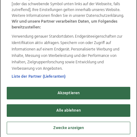
Wir über uns
Mediadaten
Kontakt
Jobs
[oder das schwebende Symbol unten links auf der Webseite, falls
zutreffend]. Ihre Einstellungen gelten innerhalb unseres Website.
Datenschutz
Impressum
AGB Anzeigekunden
Weitere Informationen finden Sie in unserer Datenschutzerklärung.
AGB Website
Ehrenkodex
Politische Werbung
Wir und unsere Partner verarbeiten Daten, um Folgendes
bereitzustellen:
Verwendung genauer Standortdaten. Endgeräteeigenschaften zur
Weitere Angebote des Medienhauses Wimmer
Identifikation aktiv abfragen. Speichern von oder Zugriff auf
TV1
di-mog-i.at
OÖNow
Ischler Woche
Informationen auf einem Endgerät. Personalisierte Werbung und
Life Radio
OÖNachrichten
OÖN Immobilien
Inhalte, Messung von Werbeleistung und der Performance von
OÖN Karriere
OÖN Reise
Promenaden Galerien
Inhalten, Zielgruppenforschung sowie Entwicklung und
Regionaljobs
wasistlos.at
wirtrauern.at
Verbesserung von Angeboten.
Liste der Partner (Lieferanten)
Akzeptieren
Copyrights © 2026 Tips Zeitungs GmbH & Co KG
developed by
Alle ablehnen
11x11.net
Cookie Einstellungen bearbeiten
Zwecke anzeigen