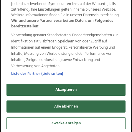
Wir über uns
Mediadaten
Kontakt
Jobs
[oder das schwebende Symbol unten links auf der Webseite, falls
zutreffend]. Ihre Einstellungen gelten innerhalb unseres Website.
Datenschutz
Impressum
AGB Anzeigekunden
Weitere Informationen finden Sie in unserer Datenschutzerklärung.
AGB Website
Ehrenkodex
Politische Werbung
Wir und unsere Partner verarbeiten Daten, um Folgendes
bereitzustellen:
Verwendung genauer Standortdaten. Endgeräteeigenschaften zur
Weitere Angebote des Medienhauses Wimmer
Identifikation aktiv abfragen. Speichern von oder Zugriff auf
TV1
di-mog-i.at
OÖNow
Ischler Woche
Informationen auf einem Endgerät. Personalisierte Werbung und
Life Radio
OÖNachrichten
OÖN Immobilien
Inhalte, Messung von Werbeleistung und der Performance von
OÖN Karriere
OÖN Reise
Promenaden Galerien
Inhalten, Zielgruppenforschung sowie Entwicklung und
Regionaljobs
wasistlos.at
wirtrauern.at
Verbesserung von Angeboten.
Liste der Partner (Lieferanten)
Akzeptieren
Copyrights © 2026 Tips Zeitungs GmbH & Co KG
developed by
Alle ablehnen
11x11.net
Cookie Einstellungen bearbeiten
Zwecke anzeigen