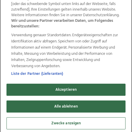
Wir über uns
Mediadaten
Kontakt
Jobs
[oder das schwebende Symbol unten links auf der Webseite, falls
zutreffend]. Ihre Einstellungen gelten innerhalb unseres Website.
Datenschutz
Impressum
AGB Anzeigekunden
Weitere Informationen finden Sie in unserer Datenschutzerklärung.
AGB Website
Ehrenkodex
Politische Werbung
Wir und unsere Partner verarbeiten Daten, um Folgendes
bereitzustellen:
Verwendung genauer Standortdaten. Endgeräteeigenschaften zur
Weitere Angebote des Medienhauses Wimmer
Identifikation aktiv abfragen. Speichern von oder Zugriff auf
TV1
di-mog-i.at
OÖNow
Ischler Woche
Informationen auf einem Endgerät. Personalisierte Werbung und
Life Radio
OÖNachrichten
OÖN Immobilien
Inhalte, Messung von Werbeleistung und der Performance von
OÖN Karriere
OÖN Reise
Promenaden Galerien
Inhalten, Zielgruppenforschung sowie Entwicklung und
Regionaljobs
wasistlos.at
wirtrauern.at
Verbesserung von Angeboten.
Liste der Partner (Lieferanten)
Akzeptieren
Copyrights © 2026 Tips Zeitungs GmbH & Co KG
developed by
Alle ablehnen
11x11.net
Cookie Einstellungen bearbeiten
Zwecke anzeigen