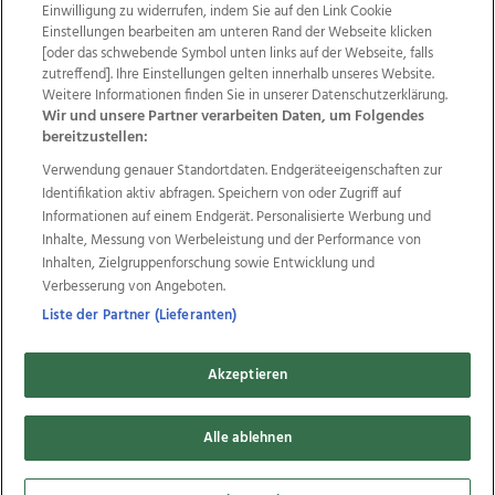
Einwilligung zu widerrufen, indem Sie auf den Link Cookie
Einstellungen bearbeiten am unteren Rand der Webseite klicken
Wir über uns
Mediadaten
Kontakt
Jobs
[oder das schwebende Symbol unten links auf der Webseite, falls
zutreffend]. Ihre Einstellungen gelten innerhalb unseres Website.
Datenschutz
Impressum
AGB Anzeigekunden
Weitere Informationen finden Sie in unserer Datenschutzerklärung.
AGB Website
Ehrenkodex
Politische Werbung
Wir und unsere Partner verarbeiten Daten, um Folgendes
bereitzustellen:
Verwendung genauer Standortdaten. Endgeräteeigenschaften zur
Weitere Angebote des Medienhauses Wimmer
Identifikation aktiv abfragen. Speichern von oder Zugriff auf
TV1
di-mog-i.at
OÖNow
Ischler Woche
Informationen auf einem Endgerät. Personalisierte Werbung und
Life Radio
OÖNachrichten
OÖN Immobilien
Inhalte, Messung von Werbeleistung und der Performance von
OÖN Karriere
OÖN Reise
Promenaden Galerien
Inhalten, Zielgruppenforschung sowie Entwicklung und
Regionaljobs
wasistlos.at
wirtrauern.at
Verbesserung von Angeboten.
Liste der Partner (Lieferanten)
Akzeptieren
Copyrights © 2026 Tips Zeitungs GmbH & Co KG
developed by
Alle ablehnen
11x11.net
Cookie Einstellungen bearbeiten