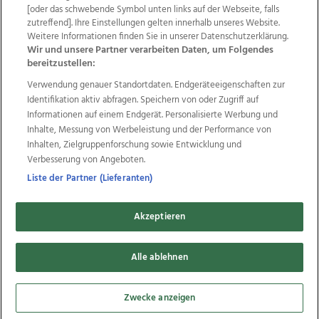
Wir über uns
Mediadaten
Kontakt
Jobs
[oder das schwebende Symbol unten links auf der Webseite, falls
zutreffend]. Ihre Einstellungen gelten innerhalb unseres Website.
Datenschutz
Impressum
AGB Anzeigekunden
Weitere Informationen finden Sie in unserer Datenschutzerklärung.
AGB Website
Ehrenkodex
Politische Werbung
Wir und unsere Partner verarbeiten Daten, um Folgendes
bereitzustellen:
Verwendung genauer Standortdaten. Endgeräteeigenschaften zur
Weitere Angebote des Medienhauses Wimmer
Identifikation aktiv abfragen. Speichern von oder Zugriff auf
TV1
di-mog-i.at
OÖNow
Ischler Woche
Informationen auf einem Endgerät. Personalisierte Werbung und
Life Radio
OÖNachrichten
OÖN Immobilien
Inhalte, Messung von Werbeleistung und der Performance von
OÖN Karriere
OÖN Reise
Promenaden Galerien
Inhalten, Zielgruppenforschung sowie Entwicklung und
Regionaljobs
wasistlos.at
wirtrauern.at
Verbesserung von Angeboten.
Liste der Partner (Lieferanten)
Akzeptieren
Copyrights © 2026 Tips Zeitungs GmbH & Co KG
developed by
Alle ablehnen
11x11.net
Cookie Einstellungen bearbeiten
Zwecke anzeigen