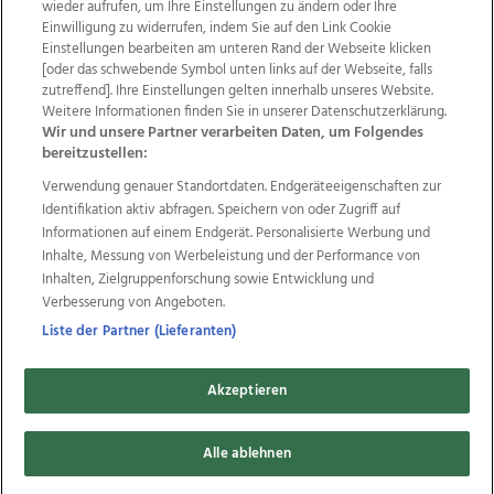
wieder aufrufen, um Ihre Einstellungen zu ändern oder Ihre
Einwilligung zu widerrufen, indem Sie auf den Link Cookie
Einstellungen bearbeiten am unteren Rand der Webseite klicken
Wir über uns
Mediadaten
Kontakt
Jobs
[oder das schwebende Symbol unten links auf der Webseite, falls
Datenschutz
Impressum
AGB Anzeigekunden
zutreffend]. Ihre Einstellungen gelten innerhalb unseres Website.
AGB Website
Ehrenkodex
Politische Werbung
Weitere Informationen finden Sie in unserer Datenschutzerklärung.
Wir und unsere Partner verarbeiten Daten, um Folgendes
bereitzustellen:
Weitere Angebote des Medienhauses Wimmer
Verwendung genauer Standortdaten. Endgeräteeigenschaften zur
Identifikation aktiv abfragen. Speichern von oder Zugriff auf
TV1
di-mog-i.at
OÖNow
Ischler Woche
Informationen auf einem Endgerät. Personalisierte Werbung und
Life Radio
OÖNachrichten
OÖN Immobilien
Inhalte, Messung von Werbeleistung und der Performance von
OÖN Karriere
OÖN Reise
Promenaden Galerien
Inhalten, Zielgruppenforschung sowie Entwicklung und
Regionaljobs
wasistlos.at
wirtrauern.at
Verbesserung von Angeboten.
Liste der Partner (Lieferanten)
Copyrights © 2026 Tips Zeitungs GmbH & Co KG
Akzeptieren
developed by
11x11.net
Alle ablehnen
Cookie Einstellungen bearbeiten