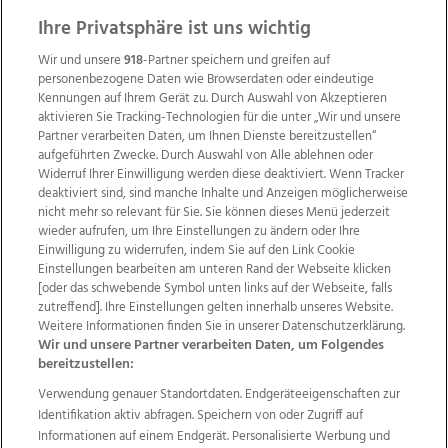
Ihre Privatsphäre ist uns wichtig
Wir und unsere
918
-Partner speichern und greifen auf
personenbezogene Daten wie Browserdaten oder eindeutige
Kennungen auf Ihrem Gerät zu. Durch Auswahl von Akzeptieren
aktivieren Sie Tracking-Technologien für die unter „Wir und unsere
Partner verarbeiten Daten, um Ihnen Dienste bereitzustellen“
aufgeführten Zwecke. Durch Auswahl von Alle ablehnen oder
Widerruf Ihrer Einwilligung werden diese deaktiviert. Wenn Tracker
deaktiviert sind, sind manche Inhalte und Anzeigen möglicherweise
nicht mehr so relevant für Sie. Sie können dieses Menü jederzeit
wieder aufrufen, um Ihre Einstellungen zu ändern oder Ihre
Einwilligung zu widerrufen, indem Sie auf den Link Cookie
Einstellungen bearbeiten am unteren Rand der Webseite klicken
Wir über uns
Mediadaten
Kontakt
Jobs
[oder das schwebende Symbol unten links auf der Webseite, falls
Datenschutz
Impressum
AGB Anzeigekunden
zutreffend]. Ihre Einstellungen gelten innerhalb unseres Website.
AGB Website
Ehrenkodex
Politische Werbung
Weitere Informationen finden Sie in unserer Datenschutzerklärung.
Wir und unsere Partner verarbeiten Daten, um Folgendes
bereitzustellen:
Weitere Angebote des Medienhauses Wimmer
Verwendung genauer Standortdaten. Endgeräteeigenschaften zur
Identifikation aktiv abfragen. Speichern von oder Zugriff auf
TV1
di-mog-i.at
OÖNow
Ischler Woche
Informationen auf einem Endgerät. Personalisierte Werbung und
Life Radio
OÖNachrichten
OÖN Immobilien