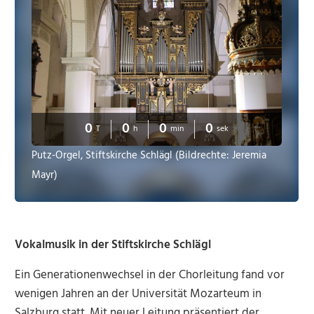
0
0
0
0
T
h
min
sek
Putz-Orgel, Stiftskirche Schlägl (Bildrechte: Jeremia
Mayr)
Vokalmusik in der Stiftskirche Schlägl
Ein Generationenwechsel in der Chorleitung fand vor
wenigen Jahren an der Universität Mozarteum in
Salzburg statt. Mit neuer Leitung präsentiert der