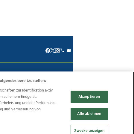
renkodex
Politische Werbung
olgendes bereitzustellen:
haften zur Identifikation aktiv
en auf einem Endgerät.
Akzeptieren
Werbeleistung und der Performance
Reise
Promenaden Galerien
ung und Verbesserung von
Alle ablehnen
Zwecke anzeigen