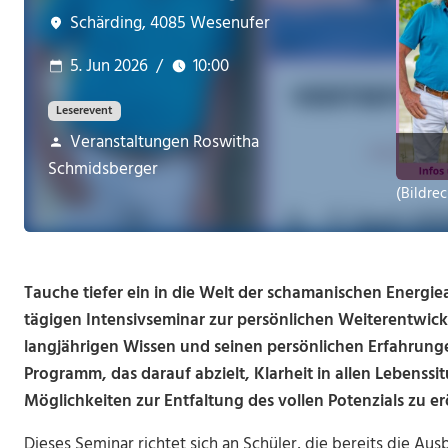
Schärding, 4085 Wesenufer
5. Jun 2026
/
10:00
Leserevent
Veranstaltungen Roswitha
Schmidsberger
(Bildre
Tauche tiefer ein in die Welt der schamanischen Energiea
tägigen Intensivseminar zur persönlichen Weiterentwick
langjährigen Wissen und seinen persönlichen Erfahrunge
Programm, das darauf abzielt, Klarheit in allen Lebenssi
Möglichkeiten zur Entfaltung des vollen Potenzials zu er
Dieses Seminar richtet sich an Schüler, die bereits die Au