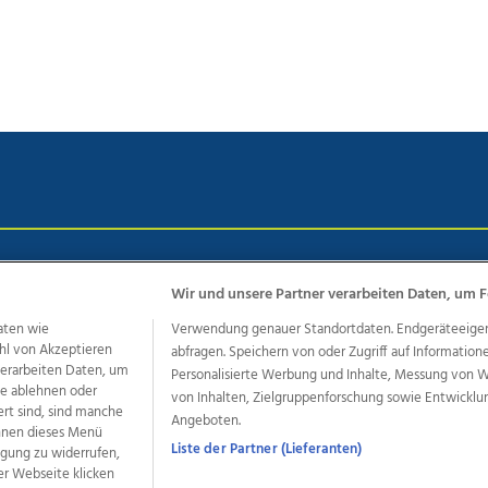
chutz
Impressum
AGB Anzeigekunden
AGB Website
Eh
Wir und unsere Partner verarbeiten Daten, um F
aten wie
Verwendung genauer Standortdaten. Endgeräteeigensc
hl von Akzeptieren
abfragen. Speichern von oder Zugriff auf Information
ere Angebote des Medienhauses Wimmer
 verarbeiten Daten, um
Personalisierte Werbung und Inhalte, Messung von 
dio
OÖNachrichten
OÖN Immobilien
OÖN Karriere
OÖN 
le ablehnen oder
von Inhalten, Zielgruppenforschung sowie Entwickl
ert sind, sind manche
ionaljobs
wasistlos.at
wirtrauern.at
Angeboten.
önnen dieses Menü
Liste der Partner (Lieferanten)
ligung zu widerrufen,
er Webseite klicken