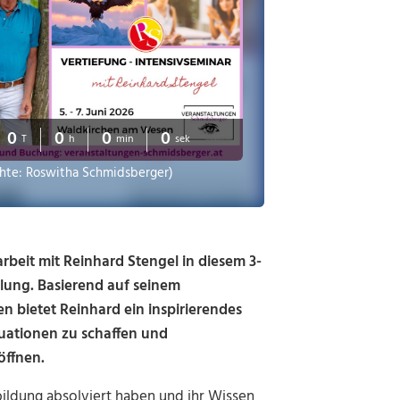
0
0
0
0
T
h
min
sek
chte: Roswitha Schmidsberger)
rbeit mit Reinhard Stengel in diesem 3-
lung. Basierend auf seinem
n bietet Reinhard ein inspirierendes
tuationen zu schaffen und
öffnen.
sbildung absolviert haben und ihr Wissen