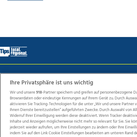
Wir über uns
Mediadaten
Kontakt
Jobs
Datens
Ihre Privatsphäre ist uns wichtig
Wir und unsere
918
-Partner speichern und greifen auf personenbezogene D
Browserdaten oder eindeutige Kennungen auf Ihrem Gerät zu. Durch Auswa
Weit
aktivieren Sie Tracking-Technologien für die unter „Wir und unsere Partner
TV1
di-mog-i.at
OÖNow
Ischler Woche
Life Ra
Ihnen Dienste bereitzustellen“ aufgeführten Zwecke. Durch Auswahl von Al
Widerruf Ihrer Einwilligung werden diese deaktiviert. Wenn Tracker deaktivi
Reg
Inhalte und Anzeigen möglicherweise nicht mehr so relevant für Sie. Sie k
jederzeit wieder aufrufen, um Ihre Einstellungen zu ändern oder Ihre Einwil
indem Sie auf den Link Cookie Einstellungen bearbeiten am unteren Rand d