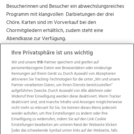
Besucherinnen und Besucher ein abwechslungsreiches
Programm mit klangvollen Darbietungen der drei
Chöre. Karten sind im Vorverkauf bei den
Chormitgliedern erhältlich, zudem steht eine
Abendkasse zur Verfügung.
Ihre Privatsphäre ist uns wichtig
Wir und unsere
918
-Partner speichern und greifen auf
personenbezogene Daten wie Browserdaten oder eindeutige
Kennungen auf Ihrem Gerät zu. Durch Auswahl von Akzeptieren
aktivieren Sie Tracking-Technologien für die unter „Wir und unsere
Partner verarbeiten Daten, um Ihnen Dienste bereitzustellen“
aufgeführten Zwecke. Durch Auswahl von Alle ablehnen oder
Widerruf Ihrer Einwilligung werden diese deaktiviert. Wenn Tracker
deaktiviert sind, sind manche Inhalte und Anzeigen möglicherweise
nicht mehr so relevant für Sie. Sie können dieses Menü jederzeit
wieder aufrufen, um Ihre Einstellungen zu ändern oder Ihre
Einwilligung zu widerrufen, indem Sie auf den Link Cookie
Einstellungen bearbeiten am unteren Rand der Webseite klicken
Wir über uns
Mediadaten
Kontakt
Jobs
[oder das schwebende Symbol unten links auf der Webseite, falls
Datenschutz
Impressum
AGB Anzeigekunden