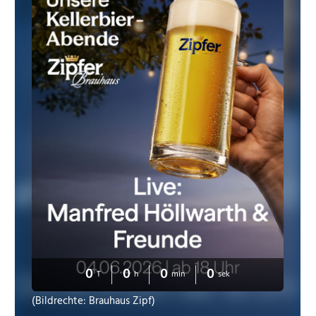
0
0
0
0
T
h
min
sek
(Bildrechte: Brauhaus Zipf)