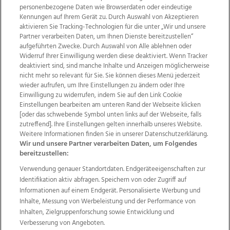
personenbezogene Daten wie Browserdaten oder eindeutige
Kennungen auf Ihrem Gerät zu. Durch Auswahl von Akzeptieren
aktivieren Sie Tracking-Technologien für die unter „Wir und unsere
Partner verarbeiten Daten, um Ihnen Dienste bereitzustellen“
aufgeführten Zwecke. Durch Auswahl von Alle ablehnen oder
Widerruf Ihrer Einwilligung werden diese deaktiviert. Wenn Tracker
deaktiviert sind, sind manche Inhalte und Anzeigen möglicherweise
nicht mehr so relevant für Sie. Sie können dieses Menü jederzeit
wieder aufrufen, um Ihre Einstellungen zu ändern oder Ihre
Einwilligung zu widerrufen, indem Sie auf den Link Cookie
Einstellungen bearbeiten am unteren Rand der Webseite klicken
Wir über uns
Mediadaten
Kontakt
Jobs
[oder das schwebende Symbol unten links auf der Webseite, falls
Datenschutz
Impressum
AGB Anzeigekunden
zutreffend]. Ihre Einstellungen gelten innerhalb unseres Website.
AGB Website
Ehrenkodex
Politische Werbung
Weitere Informationen finden Sie in unserer Datenschutzerklärung.
Wir und unsere Partner verarbeiten Daten, um Folgendes
bereitzustellen:
Weitere Angebote des Medienhauses Wimmer
Verwendung genauer Standortdaten. Endgeräteeigenschaften zur
Identifikation aktiv abfragen. Speichern von oder Zugriff auf
TV1
di-mog-i.at
OÖNow
Ischler Woche
Informationen auf einem Endgerät. Personalisierte Werbung und
Life Radio
OÖNachrichten
OÖN Immobilien
Inhalte, Messung von Werbeleistung und der Performance von
OÖN Karriere
OÖN Reise
Promenaden Galerien
Inhalten, Zielgruppenforschung sowie Entwicklung und
Regionaljobs
wasistlos.at
wirtrauern.at
Verbesserung von Angeboten.