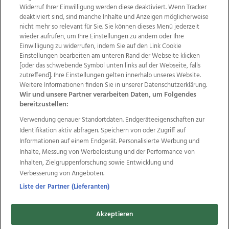
Widerruf Ihrer Einwilligung werden diese deaktiviert. Wenn Tracker
deaktiviert sind, sind manche Inhalte und Anzeigen möglicherweise
nicht mehr so relevant für Sie. Sie können dieses Menü jederzeit
wieder aufrufen, um Ihre Einstellungen zu ändern oder Ihre
Einwilligung zu widerrufen, indem Sie auf den Link Cookie
Einstellungen bearbeiten am unteren Rand der Webseite klicken
Wir über uns
Mediadaten
Kontakt
Jobs
[oder das schwebende Symbol unten links auf der Webseite, falls
Datenschutz
Impressum
AGB Anzeigekunden
zutreffend]. Ihre Einstellungen gelten innerhalb unseres Website.
AGB Website
Ehrenkodex
Politische Werbung
Weitere Informationen finden Sie in unserer Datenschutzerklärung.
Wir und unsere Partner verarbeiten Daten, um Folgendes
bereitzustellen:
Weitere Angebote des Medienhauses Wimmer
Verwendung genauer Standortdaten. Endgeräteeigenschaften zur
Identifikation aktiv abfragen. Speichern von oder Zugriff auf
TV1
di-mog-i.at
OÖNow
Ischler Woche
Informationen auf einem Endgerät. Personalisierte Werbung und
Life Radio
OÖNachrichten
OÖN Immobilien
Inhalte, Messung von Werbeleistung und der Performance von
OÖN Karriere
OÖN Reise
Promenaden Galerien
Inhalten, Zielgruppenforschung sowie Entwicklung und
Regionaljobs
wasistlos.at
wirtrauern.at
Verbesserung von Angeboten.
Liste der Partner (Lieferanten)
Copyrights © 2026 Tips Zeitungs GmbH & Co KG
Akzeptieren