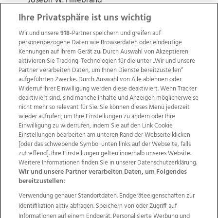
Joseph W. Hillebrand
Ihre Privatsphäre ist uns wichtig
Wir und unsere
918
-Partner speichern und greifen auf
personenbezogene Daten wie Browserdaten oder eindeutige
Kennungen auf Ihrem Gerät zu. Durch Auswahl von Akzeptieren
aktivieren Sie Tracking-Technologien für die unter „Wir und unsere
Partner verarbeiten Daten, um Ihnen Dienste bereitzustellen“
aufgeführten Zwecke. Durch Auswahl von Alle ablehnen oder
Widerruf Ihrer Einwilligung werden diese deaktiviert. Wenn Tracker
deaktiviert sind, sind manche Inhalte und Anzeigen möglicherweise
nicht mehr so relevant für Sie. Sie können dieses Menü jederzeit
wieder aufrufen, um Ihre Einstellungen zu ändern oder Ihre
Einwilligung zu widerrufen, indem Sie auf den Link Cookie
Einstellungen bearbeiten am unteren Rand der Webseite klicken
Wir über uns
Mediadaten
Kontakt
Jobs
[oder das schwebende Symbol unten links auf der Webseite, falls
zutreffend]. Ihre Einstellungen gelten innerhalb unseres Website.
Datenschutz
Impressum
AGB Anzeigekunden
Weitere Informationen finden Sie in unserer Datenschutzerklärung.
AGB Website
Ehrenkodex
Politische Werbung
Wir und unsere Partner verarbeiten Daten, um Folgendes
bereitzustellen:
Verwendung genauer Standortdaten. Endgeräteeigenschaften zur
Weitere Angebote des Medienhauses Wimmer
Identifikation aktiv abfragen. Speichern von oder Zugriff auf
TV1
di-mog-i.at
OÖNow
Ischler Woche
Informationen auf einem Endgerät. Personalisierte Werbung und