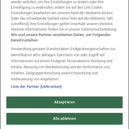
wieder aufrufen, um Ihre Einstellungen zu ändern oder Ihre
Einwilligung zu widerrufen, indem Sie auf den Link Cookie
Einstellungen bearbeiten am unteren Rand der Webseite klicken
Wir über uns
Mediadaten
Kontakt
Jobs
[oder das schwebende Symbol unten links auf der Webseite, falls
Datenschutz
Impressum
AGB Anzeigekunden
zutreffend]. Ihre Einstellungen gelten innerhalb unseres Website.
AGB Website
Ehrenkodex
Politische Werbung
Weitere Informationen finden Sie in unserer Datenschutzerklärung.
Wir und unsere Partner verarbeiten Daten, um Folgendes
bereitzustellen:
Weitere Angebote des Medienhauses Wimmer
Verwendung genauer Standortdaten. Endgeräteeigenschaften zur
Identifikation aktiv abfragen. Speichern von oder Zugriff auf
TV1
di-mog-i.at
OÖNow
Ischler Woche
Informationen auf einem Endgerät. Personalisierte Werbung und
Life Radio
OÖNachrichten
OÖN Immobilien
Inhalte, Messung von Werbeleistung und der Performance von
OÖN Karriere
OÖN Reise
Promenaden Galerien
Inhalten, Zielgruppenforschung sowie Entwicklung und
Regionaljobs
wasistlos.at
wirtrauern.at
Verbesserung von Angeboten.
Liste der Partner (Lieferanten)
Copyrights © 2026 Tips Zeitungs GmbH & Co KG
Akzeptieren
developed by
11x11.net
Alle ablehnen
Cookie Einstellungen bearbeiten