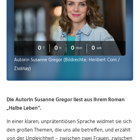
0
0
0
0
T
h
min
sek
Autorin Susanne Gregor (Bildrechte: Heribert Corn /
Zsolnay)
Die Autorin Susanne Gregor liest aus ihrem Roman
„Halbe Leben“.
In einer klaren, unprätentiösen Sprache widmet sie sich
den großen Themen, die uns alle betreffen, und erzählt
von der Ungleichheit – zwischen zwei Frauen, zwischen