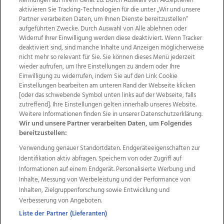
Kennungen auf Ihrem Gerät zu. Durch Auswahl von Akzeptieren
aktivieren Sie Tracking-Technologien für die unter „Wir und unsere
Partner verarbeiten Daten, um Ihnen Dienste bereitzustellen“
aufgeführten Zwecke. Durch Auswahl von Alle ablehnen oder
Widerruf Ihrer Einwilligung werden diese deaktiviert. Wenn Tracker
deaktiviert sind, sind manche Inhalte und Anzeigen möglicherweise
nicht mehr so relevant für Sie. Sie können dieses Menü jederzeit
wieder aufrufen, um Ihre Einstellungen zu ändern oder Ihre
Einwilligung zu widerrufen, indem Sie auf den Link Cookie
Einstellungen bearbeiten am unteren Rand der Webseite klicken
Wir über uns
Mediadaten
Kontakt
Jobs
[oder das schwebende Symbol unten links auf der Webseite, falls
Datenschutz
Impressum
AGB Anzeigekunden
zutreffend]. Ihre Einstellungen gelten innerhalb unseres Website.
AGB Website
Ehrenkodex
Politische Werbung
Weitere Informationen finden Sie in unserer Datenschutzerklärung.
Wir und unsere Partner verarbeiten Daten, um Folgendes
bereitzustellen:
Weitere Angebote des Medienhauses Wimmer
Verwendung genauer Standortdaten. Endgeräteeigenschaften zur
Identifikation aktiv abfragen. Speichern von oder Zugriff auf
TV1
di-mog-i.at
OÖNow
Ischler Woche
Informationen auf einem Endgerät. Personalisierte Werbung und
Life Radio
OÖNachrichten
OÖN Immobilien
Inhalte, Messung von Werbeleistung und der Performance von
OÖN Karriere
OÖN Reise
Promenaden Galerien
Inhalten, Zielgruppenforschung sowie Entwicklung und
Regionaljobs
wasistlos.at
wirtrauern.at
Verbesserung von Angeboten.
Liste der Partner (Lieferanten)