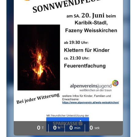
0
0
0
0
T
h
min
sek