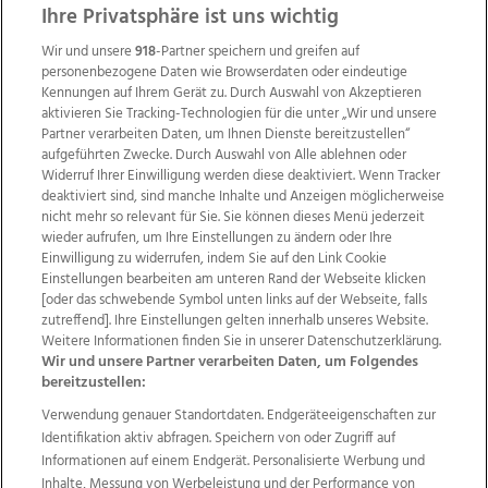
Ihre Privatsphäre ist uns wichtig
Wir und unsere
918
-Partner speichern und greifen auf
personenbezogene Daten wie Browserdaten oder eindeutige
Kennungen auf Ihrem Gerät zu. Durch Auswahl von Akzeptieren
aktivieren Sie Tracking-Technologien für die unter „Wir und unsere
Partner verarbeiten Daten, um Ihnen Dienste bereitzustellen“
aufgeführten Zwecke. Durch Auswahl von Alle ablehnen oder
Widerruf Ihrer Einwilligung werden diese deaktiviert. Wenn Tracker
deaktiviert sind, sind manche Inhalte und Anzeigen möglicherweise
nicht mehr so relevant für Sie. Sie können dieses Menü jederzeit
wieder aufrufen, um Ihre Einstellungen zu ändern oder Ihre
Einwilligung zu widerrufen, indem Sie auf den Link Cookie
Einstellungen bearbeiten am unteren Rand der Webseite klicken
Wir über uns
Mediadaten
Kontakt
Jobs
[oder das schwebende Symbol unten links auf der Webseite, falls
Datenschutz
Impressum
AGB Anzeigekunden
zutreffend]. Ihre Einstellungen gelten innerhalb unseres Website.
AGB Website
Ehrenkodex
Politische Werbung
Weitere Informationen finden Sie in unserer Datenschutzerklärung.
Wir und unsere Partner verarbeiten Daten, um Folgendes
bereitzustellen:
Weitere Angebote des Medienhauses Wimmer
Verwendung genauer Standortdaten. Endgeräteeigenschaften zur
Identifikation aktiv abfragen. Speichern von oder Zugriff auf
TV1
di-mog-i.at
OÖNow
Ischler Woche
Informationen auf einem Endgerät. Personalisierte Werbung und
Life Radio
OÖNachrichten
OÖN Immobilien
Inhalte, Messung von Werbeleistung und der Performance von