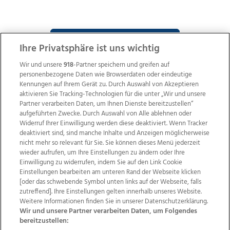
ZUR NACHRICHTENÜBERSICHT
Ihre Privatsphäre ist uns wichtig
Wir und unsere
918
-Partner speichern und greifen auf
personenbezogene Daten wie Browserdaten oder eindeutige
Kennungen auf Ihrem Gerät zu. Durch Auswahl von Akzeptieren
aktivieren Sie Tracking-Technologien für die unter „Wir und unsere
Partner verarbeiten Daten, um Ihnen Dienste bereitzustellen“
aufgeführten Zwecke. Durch Auswahl von Alle ablehnen oder
Widerruf Ihrer Einwilligung werden diese deaktiviert. Wenn Tracker
deaktiviert sind, sind manche Inhalte und Anzeigen möglicherweise
nicht mehr so relevant für Sie. Sie können dieses Menü jederzeit
wieder aufrufen, um Ihre Einstellungen zu ändern oder Ihre
Einwilligung zu widerrufen, indem Sie auf den Link Cookie
Einstellungen bearbeiten am unteren Rand der Webseite klicken
Wir über uns
Mediadaten
Kontakt
Jobs
[oder das schwebende Symbol unten links auf der Webseite, falls
Datenschutz
Impressum
AGB Anzeigekunden
zutreffend]. Ihre Einstellungen gelten innerhalb unseres Website.
AGB Website
Ehrenkodex
Politische Werbung
Weitere Informationen finden Sie in unserer Datenschutzerklärung.
Wir und unsere Partner verarbeiten Daten, um Folgendes
bereitzustellen: