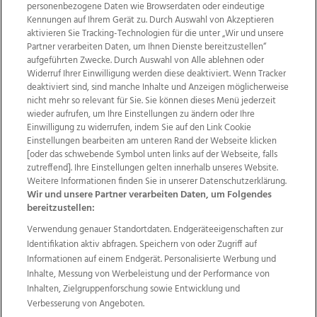
personenbezogene Daten wie Browserdaten oder eindeutige
Kennungen auf Ihrem Gerät zu. Durch Auswahl von Akzeptieren
aktivieren Sie Tracking-Technologien für die unter „Wir und unsere
Partner verarbeiten Daten, um Ihnen Dienste bereitzustellen“
aufgeführten Zwecke. Durch Auswahl von Alle ablehnen oder
Widerruf Ihrer Einwilligung werden diese deaktiviert. Wenn Tracker
deaktiviert sind, sind manche Inhalte und Anzeigen möglicherweise
nicht mehr so relevant für Sie. Sie können dieses Menü jederzeit
wieder aufrufen, um Ihre Einstellungen zu ändern oder Ihre
Einwilligung zu widerrufen, indem Sie auf den Link Cookie
Einstellungen bearbeiten am unteren Rand der Webseite klicken
Wir über uns
Mediadaten
Kontakt
Jobs
[oder das schwebende Symbol unten links auf der Webseite, falls
Datenschutz
Impressum
AGB Anzeigekunden
zutreffend]. Ihre Einstellungen gelten innerhalb unseres Website.
Weitere Informationen finden Sie in unserer Datenschutzerklärung.
AGB Website
Ehrenkodex
Politische Werbung
Wir und unsere Partner verarbeiten Daten, um Folgendes
bereitzustellen:
Verwendung genauer Standortdaten. Endgeräteeigenschaften zur
Weitere Angebote des Medienhauses Wimmer
Identifikation aktiv abfragen. Speichern von oder Zugriff auf
TV1
di-mog-i.at
OÖNow
Ischler Woche
Informationen auf einem Endgerät. Personalisierte Werbung und
Life Radio
OÖNachrichten
OÖN Immobilien
Inhalte, Messung von Werbeleistung und der Performance von
OÖN Karriere
OÖN Reise
Promenaden Galerien
Inhalten, Zielgruppenforschung sowie Entwicklung und
Regionaljobs
wasistlos.at
wirtrauern.at
Verbesserung von Angeboten.