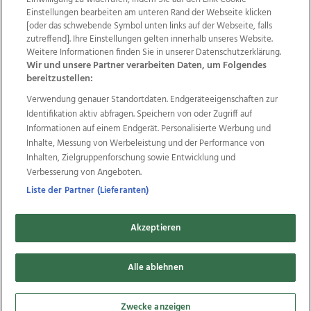
Einstellungen bearbeiten am unteren Rand der Webseite klicken
Wir über uns
Mediadaten
Kontakt
Jobs
[oder das schwebende Symbol unten links auf der Webseite, falls
Datenschutz
Impressum
AGB Anzeigekunden
zutreffend]. Ihre Einstellungen gelten innerhalb unseres Website.
AGB Website
Ehrenkodex
Politische Werbung
Weitere Informationen finden Sie in unserer Datenschutzerklärung.
Wir und unsere Partner verarbeiten Daten, um Folgendes
bereitzustellen:
Weitere Angebote des Medienhauses Wimmer
Verwendung genauer Standortdaten. Endgeräteeigenschaften zur
Identifikation aktiv abfragen. Speichern von oder Zugriff auf
TV1
di-mog-i.at
OÖNow
Ischler Woche
Informationen auf einem Endgerät. Personalisierte Werbung und
Life Radio
OÖNachrichten
OÖN Immobilien
Inhalte, Messung von Werbeleistung und der Performance von
OÖN Karriere
OÖN Reise
Promenaden Galerien
Inhalten, Zielgruppenforschung sowie Entwicklung und
Regionaljobs
wasistlos.at
wirtrauern.at
Verbesserung von Angeboten.
Liste der Partner (Lieferanten)
Copyrights © 2026 Tips Zeitungs GmbH & Co KG
Akzeptieren
developed by
11x11.net
Alle ablehnen
Cookie Einstellungen bearbeiten
Zwecke anzeigen