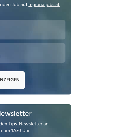
enden Job auf
regionaljobs.at
r
g
ANZEIGEN
Newsletter
den Tips-Newsletter an.
 um 17:30 Uhr.