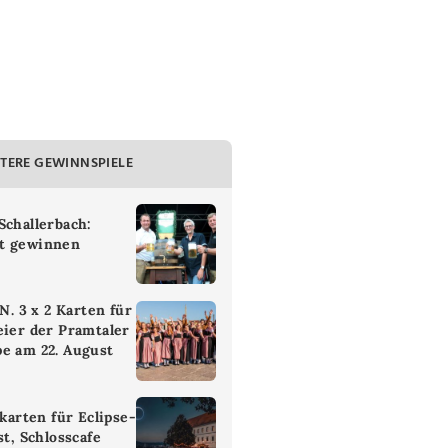
TERE GEWINNSPIELE
Schallerbach:
t gewinnen
 3 x 2 Karten für
eier der Pramtaler
e am 22. August
ikarten für Eclipse-
st, Schlosscafe