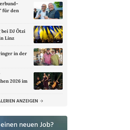
terbund-
 für den
bei DJ Ötzi
n Linz
inger in der
r
hen 2026 im
ALERIEN ANZEIGEN
 einen neuen Job?