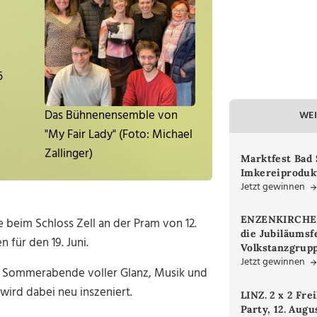
6
Das Bühnenensemble von
WEI
"My Fair Lady" (Foto: Michael
Zallinger)
Marktfest Bad 
Imkereiproduk
Jetzt gewinnen
ENZENKIRCHEN.
 beim Schloss Zell an der Pram von 12.
die Jubiläumsf
n für den 19. Juni.
Volkstanzgrupp
Jetzt gewinnen
 Sommerabende voller Glanz, Musik und
wird dabei neu inszeniert.
LINZ. 2 x 2 Fre
Party, 12. Augu