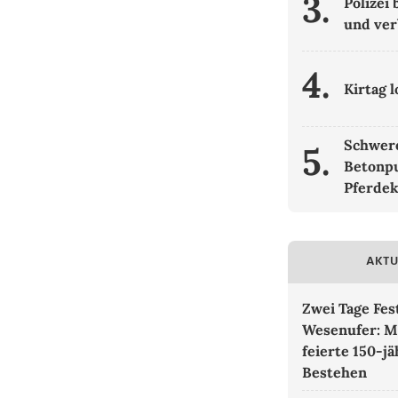
3.
Polizei
und ver
4.
Kirtag 
Schwere
5.
Betonpu
Pferde
AKTU
Zwei Tage Fe
Wesenufer: M
feierte 150-jä
Bestehen