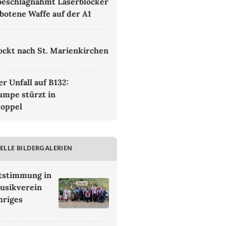
 beschlagnahmt Laserblocker
botene Waffe auf der A1
lockt nach St. Marienkirchen
r Unfall auf B132:
mpe stürzt in
koppel
ELLE BILDERGALERIEN
ststimmung in
usikverein
hriges