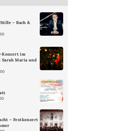
Stille – Bach &
:00
-Konzert im
t Sarah Maria und
:00
att
:00
cht – Festkonzert
mmer