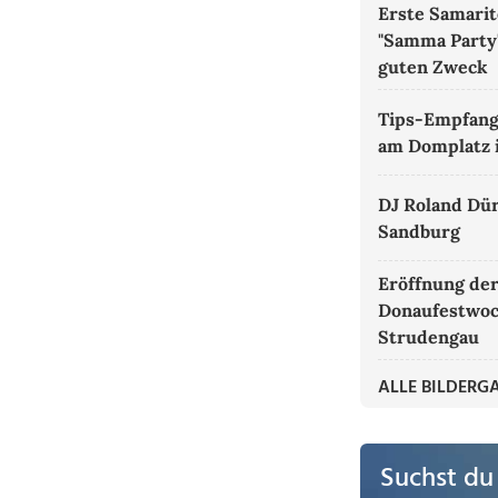
Erste Samari
"Samma Party"
guten Zweck
Tips-Empfang 
am Domplatz i
DJ Roland Dür
Sandburg
Eröffnung de
Donaufestwoc
Strudengau
ALLE BILDERG
Suchst du