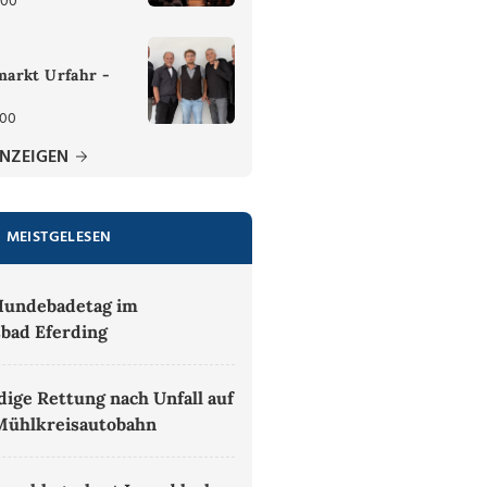
:00
arkt Urfahr -
:00
ANZEIGEN
MEISTGELESEN
Hundebadetag im
sbad Eferding
ige Rettung nach Unfall auf
Mühlkreisautobahn