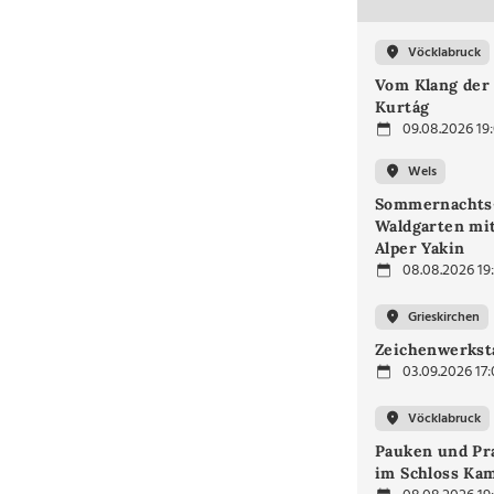
Vöcklabruck
Vom Klang der 
Kurtág
09.08.2026 19
Wels
Sommernachts
Waldgarten mi
Alper Yakin
08.08.2026 19
Grieskirchen
Zeichenwerkst
03.09.2026 17
Vöcklabruck
Pauken und Pra
im Schloss Ka