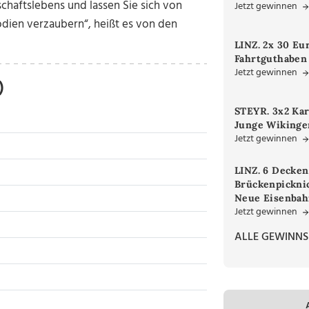
schaftslebens und lassen Sie sich von
Jetzt gewinnen
odien verzaubern“, heißt es von den
LINZ. 2x 30 Eu
Fahrtguthaben
Jetzt gewinnen
)
STEYR. 3x2 Kar
Junge Wikinger
Jetzt gewinnen
LINZ. 6 Decken
Brückenpicknic
Neue Eisenbah
Jetzt gewinnen
ALLE GEWINNS