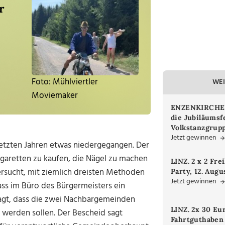
r
Foto: Mühlviertler
WEI
Moviemaker
ENZENKIRCHEN.
die Jubiläumsf
Volkstanzgrupp
Jetzt gewinnen
etzten Jahren etwas niedergegangen. Der
Zigaretten zu kaufen, die Nägel zu machen
LINZ. 2 x 2 Fre
ersucht, mit ziemlich dreisten Methoden
Party, 12. Augu
Jetzt gewinnen
ss im Büro des Bürgermeisters ein
agt, dass die zwei Nachbargemeinden
LINZ. 2x 30 Eu
werden sollen. Der Bescheid sagt
Fahrtguthaben