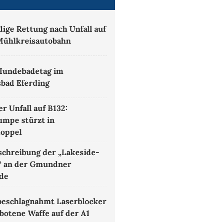
ige Rettung nach Unfall auf
Mühlkreisautobahn
Hundebadetag im
sbad Eferding
r Unfall auf B132:
mpe stürzt in
koppel
chreibung der „Lakeside-
“ an der Gmundner
ade
 beschlagnahmt Laserblocker
botene Waffe auf der A1