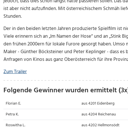
jedoch, dass dies schon längst hätte passieren sollen. Das
ist aber nicht aufzufinden. Mit österreichischem Schmäh lief
Stunden.
Der in den beiden letzten Jahren produzierte Spielfilm ist n
Viele erinnern sich an „Im Namen der Hose“ und an „Stink Bi
den frühen 2000ern für lokale Furore gesorgt haben. Umso m
Maker - Günther Böcksteiner und Peter Keplinger - dass es be
Anfragen von Kinos aus ganz Oberösterreich für ihre Provi
Zum Trailer
Folgende Gewinner wurden ermittelt (3x
Florian E.
aus 4201 Eidenberg
Petra K.
aus 4204 Reichenau
Roswitha L.
aus 4202 Hellmonsödt