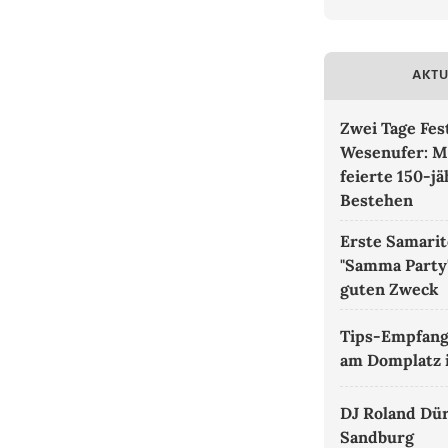
AKTU
Zwei Tage Fe
Wesenufer: M
feierte 150-jä
Bestehen
Erste Samari
"Samma Party"
guten Zweck
Tips-Empfang 
am Domplatz i
DJ Roland Dür
Sandburg