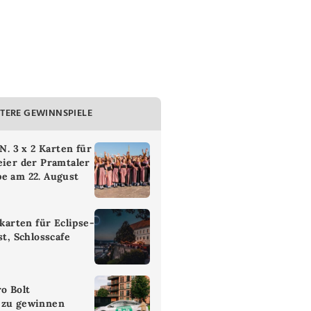
TERE GEWINNSPIELE
 3 x 2 Karten für
eier der Pramtaler
e am 22. August
ikarten für Eclipse-
st, Schlosscafe
ro Bolt
 zu gewinnen