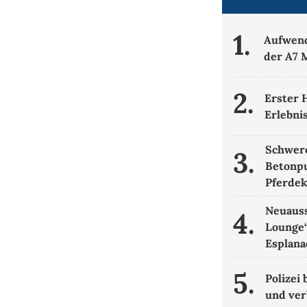
1.
Aufwend
der A7 
2.
Erster 
Erlebni
Schwere
3.
Betonpu
Pferde
Neuauss
4.
Lounge
Esplan
5.
Polizei
und ver