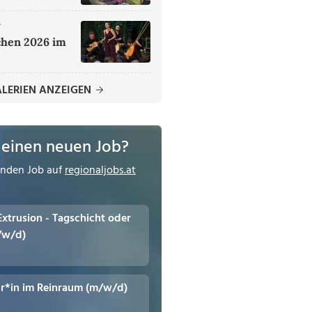
r
hen 2026 im
ALERIEN ANZEIGEN
 einen neuen Job?
enden Job auf
regionaljobs.at
 Extrusion - Tagschicht oder
/w/d)
r*in im Reinraum (m/w/d)