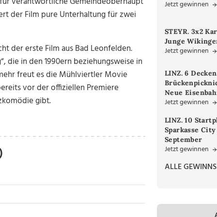
 dafür verantwortliche Gemeindeoberhaupt
Jetzt gewinnen
ert der Film pure Unterhaltung für zwei
STEYR. 3x2 Kar
Junge Wikinger
icht der erste Film aus Bad Leonfelden.
Jetzt gewinnen
g“, die in den 1990ern beziehungsweise in
ehr freut es die Mühlviertler Movie
LINZ. 6 Decken
Brückenpicknic
reits vor der offiziellen Premiere
Neue Eisenbah
nzkomödie gibt.
Jetzt gewinnen
LINZ. 10 Startp
Sparkasse City
September
Jetzt gewinnen
)
ALLE GEWINNS