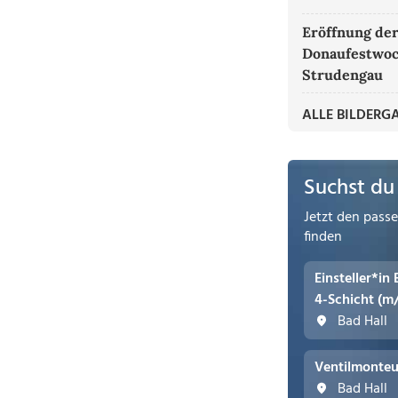
Eröffnung de
Donaufestwoc
Strudengau
ALLE BILDERG
Suchst du
Jetzt den pass
finden
Einsteller*in
4-Schicht (m
Bad Hall
Ventilmonteu
Bad Hall