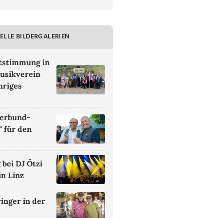
ELLE BILDERGALERIEN
ststimmung in
usikverein
hriges
terbund-
 für den
bei DJ Ötzi
n Linz
inger in der