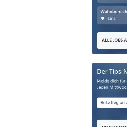
Wohnbereichs
Linz
ALLE JOBS 
Der Tips-
Melde dich für 
Jeden Mittwoch