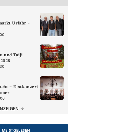
arkt Urfahr -
:00
u und Taiji
 2026
:30
cht – Festkonzert
mmer
:00
ANZEIGEN
MEISTGELESEN