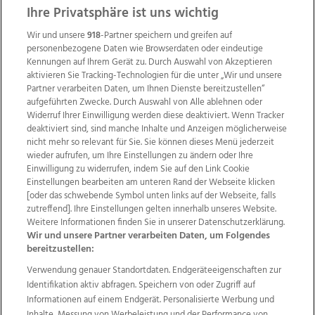
ZUR NACHRICHTENÜBERSICHT
Ihre Privatsphäre ist uns wichtig
Wir und unsere
918
-Partner speichern und greifen auf
personenbezogene Daten wie Browserdaten oder eindeutige
Kennungen auf Ihrem Gerät zu. Durch Auswahl von Akzeptieren
aktivieren Sie Tracking-Technologien für die unter „Wir und unsere
Partner verarbeiten Daten, um Ihnen Dienste bereitzustellen“
aufgeführten Zwecke. Durch Auswahl von Alle ablehnen oder
Widerruf Ihrer Einwilligung werden diese deaktiviert. Wenn Tracker
deaktiviert sind, sind manche Inhalte und Anzeigen möglicherweise
nicht mehr so relevant für Sie. Sie können dieses Menü jederzeit
wieder aufrufen, um Ihre Einstellungen zu ändern oder Ihre
Einwilligung zu widerrufen, indem Sie auf den Link Cookie
Einstellungen bearbeiten am unteren Rand der Webseite klicken
Wir über uns
Mediadaten
Kontakt
Jobs
[oder das schwebende Symbol unten links auf der Webseite, falls
zutreffend]. Ihre Einstellungen gelten innerhalb unseres Website.
Datenschutz
Impressum
AGB Anzeigekunden
Weitere Informationen finden Sie in unserer Datenschutzerklärung.
AGB Website
Ehrenkodex
Politische Werbung
Wir und unsere Partner verarbeiten Daten, um Folgendes
bereitzustellen:
Verwendung genauer Standortdaten. Endgeräteeigenschaften zur
Weitere Angebote des Medienhauses Wimmer
Identifikation aktiv abfragen. Speichern von oder Zugriff auf
TV1
di-mog-i.at
OÖNow
Ischler Woche
Informationen auf einem Endgerät. Personalisierte Werbung und
Life Radio
OÖNachrichten
OÖN Immobilien
Inhalte, Messung von Werbeleistung und der Performance von