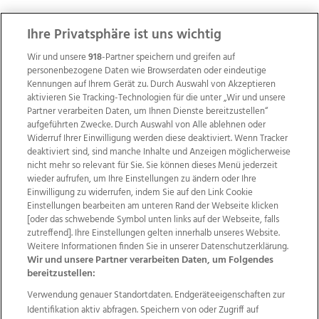
ZUR NACHRICHTENÜBERSICHT
Ihre Privatsphäre ist uns wichtig
Wir und unsere
918
-Partner speichern und greifen auf
personenbezogene Daten wie Browserdaten oder eindeutige
Kennungen auf Ihrem Gerät zu. Durch Auswahl von Akzeptieren
aktivieren Sie Tracking-Technologien für die unter „Wir und unsere
Partner verarbeiten Daten, um Ihnen Dienste bereitzustellen“
aufgeführten Zwecke. Durch Auswahl von Alle ablehnen oder
Widerruf Ihrer Einwilligung werden diese deaktiviert. Wenn Tracker
deaktiviert sind, sind manche Inhalte und Anzeigen möglicherweise
nicht mehr so relevant für Sie. Sie können dieses Menü jederzeit
wieder aufrufen, um Ihre Einstellungen zu ändern oder Ihre
Einwilligung zu widerrufen, indem Sie auf den Link Cookie
Einstellungen bearbeiten am unteren Rand der Webseite klicken
Wir über uns
Mediadaten
Kontakt
Jobs
[oder das schwebende Symbol unten links auf der Webseite, falls
zutreffend]. Ihre Einstellungen gelten innerhalb unseres Website.
Datenschutz
Impressum
AGB Anzeigekunden
Weitere Informationen finden Sie in unserer Datenschutzerklärung.
AGB Website
Ehrenkodex
Politische Werbung
Wir und unsere Partner verarbeiten Daten, um Folgendes
bereitzustellen:
Verwendung genauer Standortdaten. Endgeräteeigenschaften zur
Weitere Angebote des Medienhauses Wimmer
Identifikation aktiv abfragen. Speichern von oder Zugriff auf