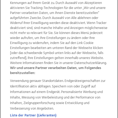
Kennungen auf Ihrem Gerät zu. Durch Auswahl von Akzeptieren
aktivieren Sie Tracking-Technologien für die unter „Wir und unsere
Partner verarbeiten Daten, um Ihnen Dienste bereitzustellen“
aufgeführten Zwecke. Durch Auswahl von Alle ablehnen oder
Widerruf Ihrer Einwilligung werden diese deaktiviert. Wenn Tracker
deaktiviert sind, sind manche Inhalte und Anzeigen möglicherweise
nicht mehr so relevant für Sie. Sie können dieses Menü jederzeit
wieder aufrufen, um Ihre Einstellungen zu ändern oder Ihre
Einwilligung zu widerrufen, indem Sie auf den Link Cookie
Einstellungen bearbeiten am unteren Rand der Webseite klicken
Wir über uns
Mediadaten
Kontakt
Jobs
[oder das schwebende Symbol unten links auf der Webseite, falls
zutreffend]. Ihre Einstellungen gelten innerhalb unseres Website.
Datenschutz
Impressum
AGB Anzeigekunden
Weitere Informationen finden Sie in unserer Datenschutzerklärung.
AGB Website
Ehrenkodex
Politische Werbung
Wir und unsere Partner verarbeiten Daten, um Folgendes
bereitzustellen:
Verwendung genauer Standortdaten. Endgeräteeigenschaften zur
Weitere Angebote des Medienhauses Wimmer
Identifikation aktiv abfragen. Speichern von oder Zugriff auf
TV1
di-mog-i.at
OÖNow
Ischler Woche
Informationen auf einem Endgerät. Personalisierte Werbung und
Life Radio
OÖNachrichten
OÖN Immobilien
Inhalte, Messung von Werbeleistung und der Performance von
OÖN Karriere
OÖN Reise
Promenaden Galerien
Inhalten, Zielgruppenforschung sowie Entwicklung und
Regionaljobs
wasistlos.at
wirtrauern.at
Verbesserung von Angeboten.
Liste der Partner (Lieferanten)