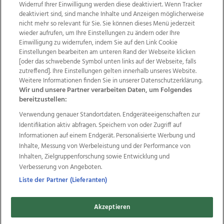
Widerruf Ihrer Einwilligung werden diese deaktiviert. Wenn Tracker
deaktiviert sind, sind manche Inhalte und Anzeigen möglicherweise
nicht mehr so relevant für Sie. Sie können dieses Menü jederzeit
wieder aufrufen, um Ihre Einstellungen zu ändern oder Ihre
Einwilligung zu widerrufen, indem Sie auf den Link Cookie
Einstellungen bearbeiten am unteren Rand der Webseite klicken
Wir über uns
Mediadaten
Kontakt
Jobs
[oder das schwebende Symbol unten links auf der Webseite, falls
zutreffend]. Ihre Einstellungen gelten innerhalb unseres Website.
Datenschutz
Impressum
AGB Anzeigekunden
Weitere Informationen finden Sie in unserer Datenschutzerklärung.
AGB Website
Ehrenkodex
Politische Werbung
Wir und unsere Partner verarbeiten Daten, um Folgendes
bereitzustellen:
Verwendung genauer Standortdaten. Endgeräteeigenschaften zur
Weitere Angebote des Medienhauses Wimmer
Identifikation aktiv abfragen. Speichern von oder Zugriff auf
TV1
di-mog-i.at
OÖNow
Ischler Woche
Informationen auf einem Endgerät. Personalisierte Werbung und
Life Radio
OÖNachrichten
OÖN Immobilien
Inhalte, Messung von Werbeleistung und der Performance von
OÖN Karriere
OÖN Reise
Promenaden Galerien
Inhalten, Zielgruppenforschung sowie Entwicklung und
Regionaljobs
wasistlos.at
wirtrauern.at
Verbesserung von Angeboten.
Liste der Partner (Lieferanten)
Akzeptieren
Copyrights © 2026 Tips Zeitungs GmbH & Co KG