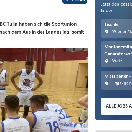
Vorlesen
Jetzt den pass
finden
C Tulln haben sich die Sportunion
Tischler
Wiener N
ach dem Aus in der Landesliga, somit
Montagemita
Generatorenf
Weiz
Mitarbeiter 
Traiskirc
ALLE JOBS 