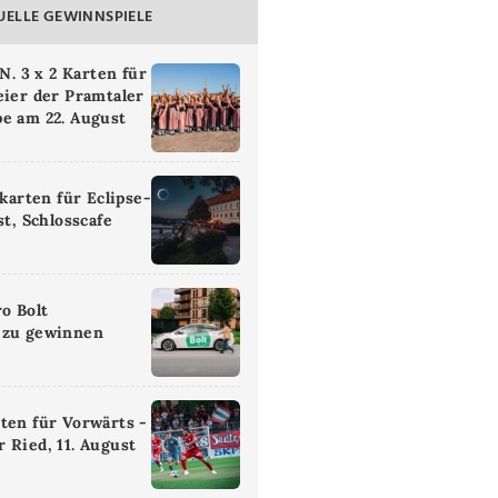
UELLE GEWINNSPIELE
 3 x 2 Karten für
eier der Pramtaler
e am 22. August
ikarten für Eclipse-
st, Schlosscafe
ro Bolt
 zu gewinnen
ten für Vorwärts -
 Ried, 11. August