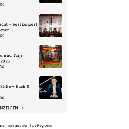
:00
cht – Festkonzert
mmer
:00
u und Taiji
 2026
:30
Stille – Bach &
:00
ANZEIGEN