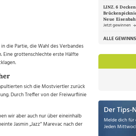
LINZ. 6 Decken
Brückenpicknic
Neue Eisenbah
Jetzt gewinnen
ALLE GEWINNS
 in die Partie, die Wahl des Verbandes
n. Eine grottenschlechte erste Hälfte
cklagen.
cher
apultierten sich die Mostviertler zurück
ung. Durch Treffer von der Freiwurflinie
Der Tips-
en wir aber auch nur über eineinhalb
Melde dich für 
einte Jasmin „Jazz“ Marevac nach der
Jeden Mittwoch