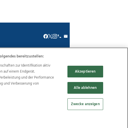
olgendes bereitzustellen:
renkodex
Politische Werbung
haften zur Identifikation aktiv
en auf einem Endgerät.
Akzeptieren
Werbeleistung und der Performance
ung und Verbesserung von
Alle ablehnen
Reise
Promenaden Galerien
Zwecke anzeigen
Cookie Einstellungen bearbeiten