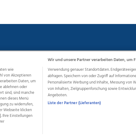
Wir und unsere Partner verarbeiten Daten, um F
chutz
Impressum
AGB Anzeigekunden
AGB Website
Eh
aten wie
Verwendung genauer Standortdaten. Endgeräteeigensc
hl von Akzeptieren
abfragen. Speichern von oder Zugriff auf Information
 verarbeiten Daten, um
Personalisierte Werbung und Inhalte, Messung von 
le ablehnen oder
ere Angebote des Medienhauses Wimmer
von Inhalten, Zielgruppenforschung sowie Entwickl
ert sind, sind manche
Angeboten.
dio
OÖNachrichten
OÖN Immobilien
OÖN Karriere
OÖN 
önnen dieses Menü
ionaljobs
wasistlos.at
wirtrauern.at
Liste der Partner (Lieferanten)
ligung zu widerrufen,
er Webseite klicken
. Ihre Einstellungen
rer
developed by
11x11.net