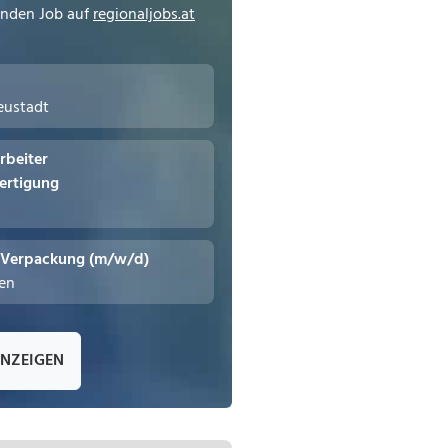
enden Job auf
regionaljobs.at
eustadt
rbeiter
ertigung
- Verpackung (m/w/d)
hen
ANZEIGEN