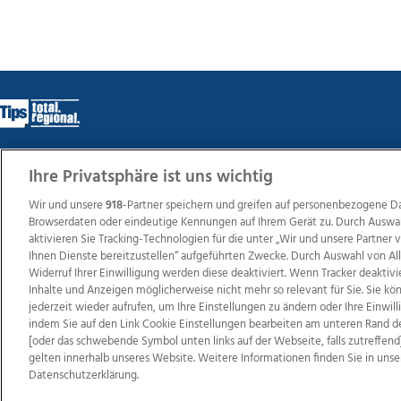
Ihre Privatsphäre ist uns wichtig
Wir über uns
Mediadaten
Kontakt
Jobs
Datens
Wir und unsere
918
-Partner speichern und greifen auf personenbezogene D
Browserdaten oder eindeutige Kennungen auf Ihrem Gerät zu. Durch Auswa
aktivieren Sie Tracking-Technologien für die unter „Wir und unsere Partner
Ihnen Dienste bereitzustellen“ aufgeführten Zwecke. Durch Auswahl von Al
Weit
Widerruf Ihrer Einwilligung werden diese deaktiviert. Wenn Tracker deaktivi
TV1
di-mog-i.at
OÖNow
Ischler Woche
Life Ra
Inhalte und Anzeigen möglicherweise nicht mehr so relevant für Sie. Sie k
Reg
jederzeit wieder aufrufen, um Ihre Einstellungen zu ändern oder Ihre Einwil
indem Sie auf den Link Cookie Einstellungen bearbeiten am unteren Rand d
[oder das schwebende Symbol unten links auf der Webseite, falls zutreffend]
gelten innerhalb unseres Website. Weitere Informationen finden Sie in unse
Datenschutzerklärung.
Copyrights © 2026 Tips Zeitungs GmbH & Co KG