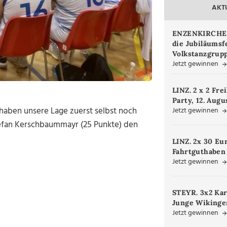
AKT
ENZENKIRCHEN.
die Jubiläumsf
Volkstanzgrupp
Jetzt gewinnen
LINZ. 2 x 2 Fre
Party, 12. Augu
r haben unsere Lage zuerst selbst noch
Jetzt gewinnen
Stefan Kerschbaummayr (25 Punkte) den
LINZ. 2x 30 Eu
Fahrtguthaben
Jetzt gewinnen
STEYR. 3x2 Kar
Junge Wikinger
Jetzt gewinnen