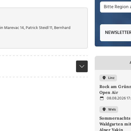
n Marevac 14, Patrick Steidl 11, Bernhard
NEWSLETTE
Linz
Rock am Grünm
Open Air
08.08.2026 17
Wels
Sommernachts
Waldgarten mi
Alper Yakin