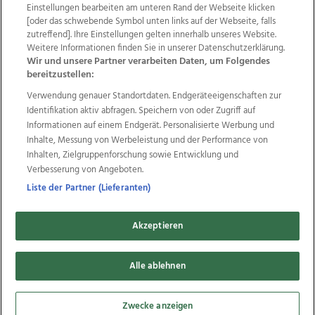
Einstellungen bearbeiten am unteren Rand der Webseite klicken
Wir über uns
Mediadaten
Kontakt
Jobs
[oder das schwebende Symbol unten links auf der Webseite, falls
zutreffend]. Ihre Einstellungen gelten innerhalb unseres Website.
Datenschutz
Impressum
AGB Anzeigekunden
Weitere Informationen finden Sie in unserer Datenschutzerklärung.
AGB Website
Ehrenkodex
Politische Werbung
Wir und unsere Partner verarbeiten Daten, um Folgendes
bereitzustellen:
Verwendung genauer Standortdaten. Endgeräteeigenschaften zur
Weitere Angebote des Medienhauses Wimmer
Identifikation aktiv abfragen. Speichern von oder Zugriff auf
TV1
di-mog-i.at
OÖNow
Ischler Woche
Informationen auf einem Endgerät. Personalisierte Werbung und
Life Radio
OÖNachrichten
OÖN Immobilien
Inhalte, Messung von Werbeleistung und der Performance von
OÖN Karriere
OÖN Reise
Promenaden Galerien
Inhalten, Zielgruppenforschung sowie Entwicklung und
Regionaljobs
wasistlos.at
wirtrauern.at
Verbesserung von Angeboten.
Liste der Partner (Lieferanten)
Akzeptieren
Copyrights © 2026 Tips Zeitungs GmbH & Co KG
Alle ablehnen
developed by
11x11.net
Cookie Einstellungen bearbeiten
Zwecke anzeigen