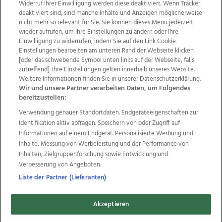
Widerruf Ihrer Einwilligung werden diese deaktiviert. Wenn Tracker
deaktiviert sind, sind manche Inhalte und Anzeigen möglicherweise
nicht mehr so relevant für Sie. Sie können dieses Menü jederzeit
wieder aufrufen, um Ihre Einstellungen zu ändern oder Ihre
Einwilligung zu widerrufen, indem Sie auf den Link Cookie
Einstellungen bearbeiten am unteren Rand der Webseite klicken
Wir über uns
Mediadaten
Kontakt
Jobs
[oder das schwebende Symbol unten links auf der Webseite, falls
Datenschutz
Impressum
AGB Anzeigekunden
zutreffend]. Ihre Einstellungen gelten innerhalb unseres Website.
AGB Website
Ehrenkodex
Politische Werbung
Weitere Informationen finden Sie in unserer Datenschutzerklärung.
Wir und unsere Partner verarbeiten Daten, um Folgendes
bereitzustellen:
Weitere Angebote des Medienhauses Wimmer
Verwendung genauer Standortdaten. Endgeräteeigenschaften zur
Identifikation aktiv abfragen. Speichern von oder Zugriff auf
TV1
di-mog-i.at
OÖNow
Ischler Woche
Informationen auf einem Endgerät. Personalisierte Werbung und
Life Radio
OÖNachrichten
OÖN Immobilien
Inhalte, Messung von Werbeleistung und der Performance von
OÖN Karriere
OÖN Reise
Promenaden Galerien
Inhalten, Zielgruppenforschung sowie Entwicklung und
Regionaljobs
wasistlos.at
wirtrauern.at
Verbesserung von Angeboten.
Liste der Partner (Lieferanten)
Copyrights © 2026 Tips Zeitungs GmbH & Co KG
Akzeptieren