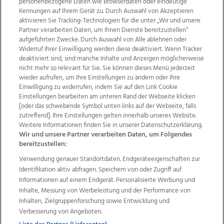
personenbezogene Daten wie Browserdaten oder eindeutige
Kennungen auf Ihrem Gerät zu. Durch Auswahl von Akzeptieren
aktivieren Sie Tracking-Technologien für die unter „Wir und unsere
Partner verarbeiten Daten, um Ihnen Dienste bereitzustellen“
aufgeführten Zwecke. Durch Auswahl von Alle ablehnen oder
Widerruf Ihrer Einwilligung werden diese deaktiviert. Wenn Tracker
deaktiviert sind, sind manche Inhalte und Anzeigen möglicherweise
nicht mehr so relevant für Sie. Sie können dieses Menü jederzeit
wieder aufrufen, um Ihre Einstellungen zu ändern oder Ihre
Einwilligung zu widerrufen, indem Sie auf den Link Cookie
Einstellungen bearbeiten am unteren Rand der Webseite klicken
Wir über uns
Mediadaten
Kontakt
Jobs
[oder das schwebende Symbol unten links auf der Webseite, falls
zutreffend]. Ihre Einstellungen gelten innerhalb unseres Website.
Datenschutz
Impressum
AGB Anzeigekunden
Weitere Informationen finden Sie in unserer Datenschutzerklärung.
AGB Website
Ehrenkodex
Politische Werbung
Wir und unsere Partner verarbeiten Daten, um Folgendes
bereitzustellen:
Verwendung genauer Standortdaten. Endgeräteeigenschaften zur
Weitere Angebote des Medienhauses Wimmer
Identifikation aktiv abfragen. Speichern von oder Zugriff auf
TV1
di-mog-i.at
OÖNow
Ischler Woche
Informationen auf einem Endgerät. Personalisierte Werbung und
Life Radio
OÖNachrichten
OÖN Immobilien
Inhalte, Messung von Werbeleistung und der Performance von
OÖN Karriere
OÖN Reise
Promenaden Galerien
Inhalten, Zielgruppenforschung sowie Entwicklung und
Regionaljobs
wasistlos.at
wirtrauern.at
Verbesserung von Angeboten.