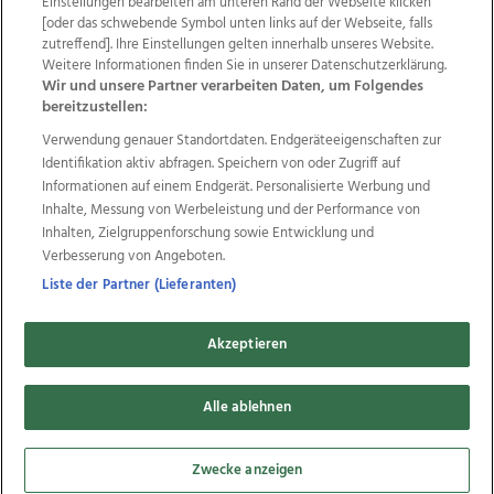
Einstellungen bearbeiten am unteren Rand der Webseite klicken
Wir über uns
Mediadaten
Kontakt
Jobs
[oder das schwebende Symbol unten links auf der Webseite, falls
Datenschutz
Impressum
AGB Anzeigekunden
zutreffend]. Ihre Einstellungen gelten innerhalb unseres Website.
AGB Website
Ehrenkodex
Politische Werbung
Weitere Informationen finden Sie in unserer Datenschutzerklärung.
Wir und unsere Partner verarbeiten Daten, um Folgendes
bereitzustellen:
Weitere Angebote des Medienhauses Wimmer
Verwendung genauer Standortdaten. Endgeräteeigenschaften zur
Identifikation aktiv abfragen. Speichern von oder Zugriff auf
TV1
di-mog-i.at
OÖNow
Ischler Woche
Informationen auf einem Endgerät. Personalisierte Werbung und
Life Radio
OÖNachrichten
OÖN Immobilien
Inhalte, Messung von Werbeleistung und der Performance von
OÖN Karriere
OÖN Reise
Promenaden Galerien
Inhalten, Zielgruppenforschung sowie Entwicklung und
Regionaljobs
wasistlos.at
wirtrauern.at
Verbesserung von Angeboten.
Liste der Partner (Lieferanten)
Copyrights © 2026 Tips Zeitungs GmbH & Co KG
Akzeptieren
developed by
11x11.net
Alle ablehnen
Cookie Einstellungen bearbeiten
Zwecke anzeigen