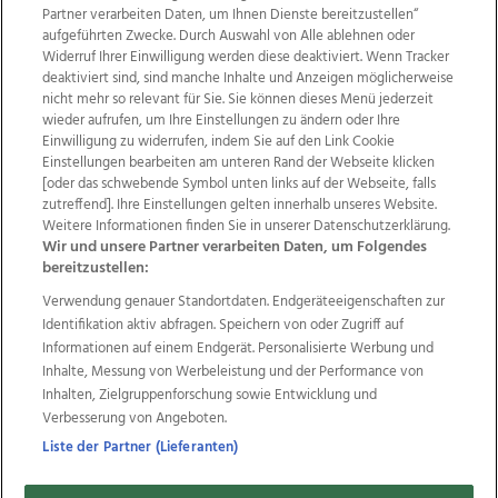
Partner verarbeiten Daten, um Ihnen Dienste bereitzustellen“
aufgeführten Zwecke. Durch Auswahl von Alle ablehnen oder
Widerruf Ihrer Einwilligung werden diese deaktiviert. Wenn Tracker
deaktiviert sind, sind manche Inhalte und Anzeigen möglicherweise
nicht mehr so relevant für Sie. Sie können dieses Menü jederzeit
wieder aufrufen, um Ihre Einstellungen zu ändern oder Ihre
Einwilligung zu widerrufen, indem Sie auf den Link Cookie
Einstellungen bearbeiten am unteren Rand der Webseite klicken
Wir über uns
Mediadaten
Kontakt
Jobs
[oder das schwebende Symbol unten links auf der Webseite, falls
Datenschutz
Impressum
AGB Anzeigekunden
zutreffend]. Ihre Einstellungen gelten innerhalb unseres Website.
Weitere Informationen finden Sie in unserer Datenschutzerklärung.
AGB Website
Ehrenkodex
Politische Werbung
Wir und unsere Partner verarbeiten Daten, um Folgendes
bereitzustellen:
Verwendung genauer Standortdaten. Endgeräteeigenschaften zur
Weitere Angebote des Medienhauses Wimmer
Identifikation aktiv abfragen. Speichern von oder Zugriff auf
TV1
di-mog-i.at
OÖNow
Ischler Woche
Informationen auf einem Endgerät. Personalisierte Werbung und
Life Radio
OÖNachrichten
OÖN Immobilien
Inhalte, Messung von Werbeleistung und der Performance von
OÖN Karriere
OÖN Reise
Promenaden Galerien
Inhalten, Zielgruppenforschung sowie Entwicklung und
Regionaljobs
wasistlos.at
wirtrauern.at
Verbesserung von Angeboten.
Liste der Partner (Lieferanten)