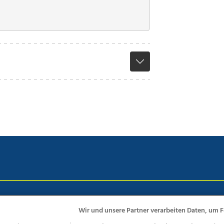
chutz
Impressum
AGB Anzeigekunden
AGB Website
Eh
Wir und unsere Partner verarbeiten Daten, um F