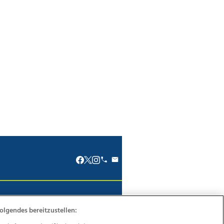
renkodex
Politische Werbung
olgendes bereitzustellen: