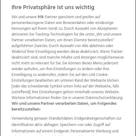
Ihre Privatsphäre ist uns wichtig
Wir und unsere
918
-Partner speichern und greifen auf
personenbezogene Daten wie Browserdaten oder eindeutige
Kennungen auf Ihrem Gerät zu. Durch Auswahl von Akzeptieren
aktivieren Sie Tracking-Technologien für die unter „Wir und unsere
Partner verarbeiten Daten, um Ihnen Dienste bereitzustellen“
aufgeführten Zwecke. Durch Auswahl von Alle ablehnen oder
Widerruf Ihrer Einwilligung werden diese deaktiviert. Wenn Tracker
deaktiviert sind, sind manche Inhalte und Anzeigen möglicherweise
nicht mehr so relevant für Sie. Sie können dieses Menü jederzeit
wieder aufrufen, um Ihre Einstellungen zu ändern oder Ihre
Einwilligung zu widerrufen, indem Sie auf den Link Cookie
Einstellungen bearbeiten am unteren Rand der Webseite klicken
Wir über uns
Mediadaten
Kontakt
Jobs
[oder das schwebende Symbol unten links auf der Webseite, falls
Datenschutz
Impressum
AGB Anzeigekunden
zutreffend]. Ihre Einstellungen gelten innerhalb unseres Website.
AGB Website
Ehrenkodex
Politische Werbung
Weitere Informationen finden Sie in unserer Datenschutzerklärung.
Wir und unsere Partner verarbeiten Daten, um Folgendes
bereitzustellen:
Weitere Angebote des Medienhauses Wimmer
Verwendung genauer Standortdaten. Endgeräteeigenschaften zur
Identifikation aktiv abfragen. Speichern von oder Zugriff auf
TV1
di-mog-i.at
OÖNow
Ischler Woche
Informationen auf einem Endgerät. Personalisierte Werbung und
Life Radio
OÖNachrichten
OÖN Immobilien