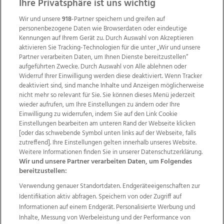
Ihre Privatsphäre ist uns wichtig
Wir und unsere
918
-Partner speichern und greifen auf
personenbezogene Daten wie Browserdaten oder eindeutige
Kennungen auf Ihrem Gerät zu. Durch Auswahl von Akzeptieren
aktivieren Sie Tracking-Technologien für die unter „Wir und unsere
Partner verarbeiten Daten, um Ihnen Dienste bereitzustellen“
aufgeführten Zwecke. Durch Auswahl von Alle ablehnen oder
Widerruf Ihrer Einwilligung werden diese deaktiviert. Wenn Tracker
deaktiviert sind, sind manche Inhalte und Anzeigen möglicherweise
nicht mehr so relevant für Sie. Sie können dieses Menü jederzeit
wieder aufrufen, um Ihre Einstellungen zu ändern oder Ihre
Einwilligung zu widerrufen, indem Sie auf den Link Cookie
Einstellungen bearbeiten am unteren Rand der Webseite klicken
Wir über uns
Mediadaten
Kontakt
Jobs
[oder das schwebende Symbol unten links auf der Webseite, falls
Datenschutz
Impressum
AGB Anzeigekunden
zutreffend]. Ihre Einstellungen gelten innerhalb unseres Website.
AGB Website
Ehrenkodex
Politische Werbung
Weitere Informationen finden Sie in unserer Datenschutzerklärung.
Wir und unsere Partner verarbeiten Daten, um Folgendes
bereitzustellen:
Weitere Angebote des Medienhauses Wimmer
Verwendung genauer Standortdaten. Endgeräteeigenschaften zur
Identifikation aktiv abfragen. Speichern von oder Zugriff auf
TV1
di-mog-i.at
OÖNow
Ischler Woche
Informationen auf einem Endgerät. Personalisierte Werbung und
Life Radio
OÖNachrichten
OÖN Immobilien
Inhalte, Messung von Werbeleistung und der Performance von
OÖN Karriere
OÖN Reise
Promenaden Galerien