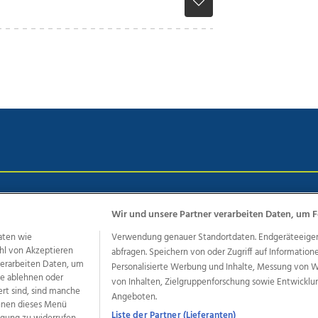
chutz
Impressum
AGB Anzeigekunden
AGB Website
Eh
Wir und unsere Partner verarbeiten Daten, um F
aten wie
Verwendung genauer Standortdaten. Endgeräteeigensc
hl von Akzeptieren
abfragen. Speichern von oder Zugriff auf Information
ere Angebote des Medienhauses Wimmer
 verarbeiten Daten, um
Personalisierte Werbung und Inhalte, Messung von 
dio
OÖNachrichten
OÖN Immobilien
OÖN Karriere
OÖN 
le ablehnen oder
von Inhalten, Zielgruppenforschung sowie Entwickl
ert sind, sind manche
ionaljobs
wasistlos.at
wirtrauern.at
Angeboten.
önnen dieses Menü
Liste der Partner (Lieferanten)