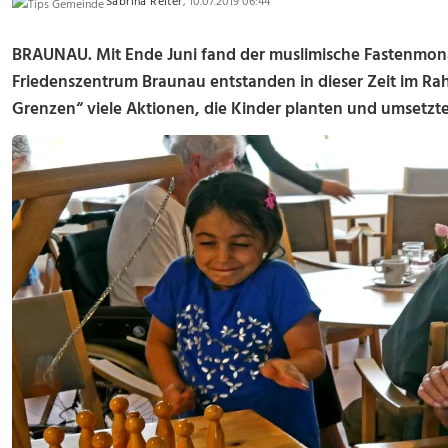
Sabrina Reiter
, 10.07.2019 06:44
BRAUNAU. Mit Ende Juni fand der muslimische Fastenmona
Friedenszentrum Braunau entstanden in dieser Zeit im Ra
Grenzen“ viele Aktionen, die Kinder planten und umsetzt