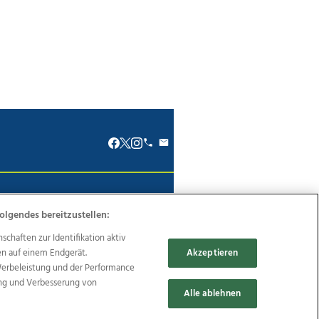
renkodex
Politische Werbung
olgendes bereitzustellen:
haften zur Identifikation aktiv
en auf einem Endgerät.
Akzeptieren
Werbeleistung und der Performance
Reise
Promenaden Galerien
ung und Verbesserung von
Alle ablehnen