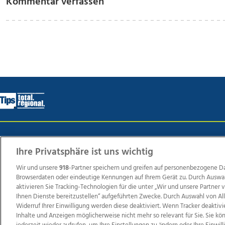
Kommentar verfassen
Wir über uns
Mediadaten
Kontakt
Jobs
Datens
Ihre Privatsphäre ist uns wichtig
Wir und unsere
918
-Partner speichern und greifen auf personenbezogene D
Browserdaten oder eindeutige Kennungen auf Ihrem Gerät zu. Durch Auswa
Weit
aktivieren Sie Tracking-Technologien für die unter „Wir und unsere Partner
TV1
di-mog-i.at
OÖNow
Ischler Woche
Life Ra
Ihnen Dienste bereitzustellen“ aufgeführten Zwecke. Durch Auswahl von Al
Widerruf Ihrer Einwilligung werden diese deaktiviert. Wenn Tracker deaktivi
Reg
Inhalte und Anzeigen möglicherweise nicht mehr so relevant für Sie. Sie k