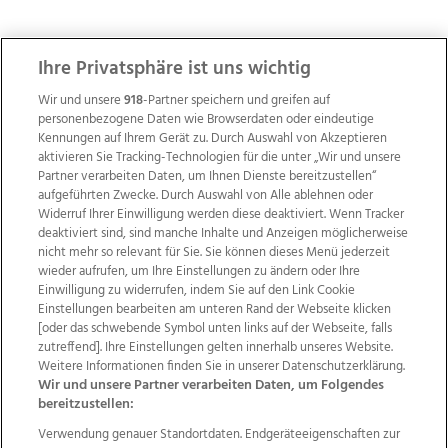
ZUR NACHRICHTENÜBERSICHT
Ihre Privatsphäre ist uns wichtig
Wir und unsere
918
-Partner speichern und greifen auf
personenbezogene Daten wie Browserdaten oder eindeutige
Kennungen auf Ihrem Gerät zu. Durch Auswahl von Akzeptieren
aktivieren Sie Tracking-Technologien für die unter „Wir und unsere
Partner verarbeiten Daten, um Ihnen Dienste bereitzustellen“
aufgeführten Zwecke. Durch Auswahl von Alle ablehnen oder
Widerruf Ihrer Einwilligung werden diese deaktiviert. Wenn Tracker
deaktiviert sind, sind manche Inhalte und Anzeigen möglicherweise
nicht mehr so relevant für Sie. Sie können dieses Menü jederzeit
wieder aufrufen, um Ihre Einstellungen zu ändern oder Ihre
Einwilligung zu widerrufen, indem Sie auf den Link Cookie
Einstellungen bearbeiten am unteren Rand der Webseite klicken
Wir über uns
Mediadaten
Kontakt
Jobs
[oder das schwebende Symbol unten links auf der Webseite, falls
Datenschutz
Impressum
AGB Anzeigekunden
zutreffend]. Ihre Einstellungen gelten innerhalb unseres Website.
Weitere Informationen finden Sie in unserer Datenschutzerklärung.
AGB Website
Ehrenkodex
Politische Werbung
Wir und unsere Partner verarbeiten Daten, um Folgendes
bereitzustellen:
Verwendung genauer Standortdaten. Endgeräteeigenschaften zur
Weitere Angebote des Medienhauses Wimmer