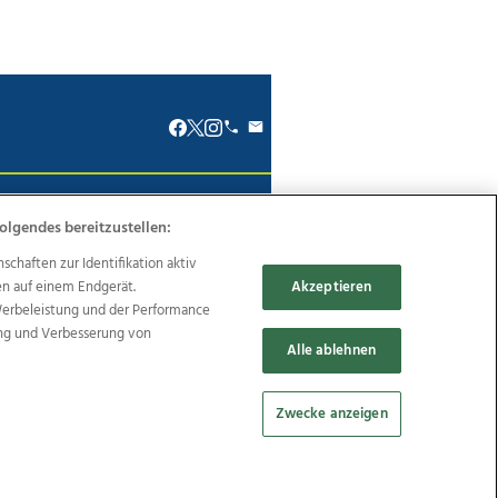
renkodex
Politische Werbung
olgendes bereitzustellen:
haften zur Identifikation aktiv
en auf einem Endgerät.
Akzeptieren
Werbeleistung und der Performance
ung und Verbesserung von
Reise
Promenaden Galerien
Alle ablehnen
Zwecke anzeigen
Cookie Einstellungen bearbeiten