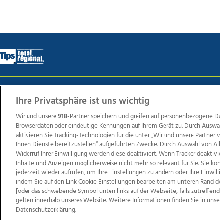
Wir über uns
Mediadaten
Kontakt
Jobs
Datens
Ihre Privatsphäre ist uns wichtig
Wir und unsere
918
-Partner speichern und greifen auf personenbezogene D
Browserdaten oder eindeutige Kennungen auf Ihrem Gerät zu. Durch Auswa
Weit
aktivieren Sie Tracking-Technologien für die unter „Wir und unsere Partner
Ihnen Dienste bereitzustellen“ aufgeführten Zwecke. Durch Auswahl von Al
TV1
di-mog-i.at
OÖNow
Ischler Woche
Life Ra
Widerruf Ihrer Einwilligung werden diese deaktiviert. Wenn Tracker deaktivi
Reg
Inhalte und Anzeigen möglicherweise nicht mehr so relevant für Sie. Sie k
jederzeit wieder aufrufen, um Ihre Einstellungen zu ändern oder Ihre Einwil
indem Sie auf den Link Cookie Einstellungen bearbeiten am unteren Rand d
[oder das schwebende Symbol unten links auf der Webseite, falls zutreffend]
gelten innerhalb unseres Website. Weitere Informationen finden Sie in unse
Copyrights © 2026 Tips Zeitungs GmbH & Co KG
Datenschutzerklärung.