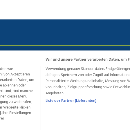
chutz
Impressum
AGB Anzeigekunden
AGB Website
Eh
Wir und unsere Partner verarbeiten Daten, um F
aten wie
Verwendung genauer Standortdaten. Endgeräteeigensc
hl von Akzeptieren
abfragen. Speichern von oder Zugriff auf Information
ere Angebote des Medienhauses Wimmer
 verarbeiten Daten, um
Personalisierte Werbung und Inhalte, Messung von 
le ablehnen oder
von Inhalten, Zielgruppenforschung sowie Entwickl
dio
OÖNachrichten
OÖN Immobilien
OÖN Karriere
OÖN 
ert sind, sind manche
Angeboten.
ionaljobs
wasistlos.at
wirtrauern.at
önnen dieses Menü
Liste der Partner (Lieferanten)
ligung zu widerrufen,
er Webseite klicken
. Ihre Einstellungen
rer
developed by
11x11.net