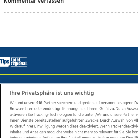
Kommentar verfassen
Wir über uns
Mediadaten
Kontakt
Jobs
Datens
Ihre Privatsphäre ist uns wichtig
Wir und unsere
918
-Partner speichern und greifen auf personenbezogene D
Browserdaten oder eindeutige Kennungen auf Ihrem Gerät zu. Durch Auswa
Weit
aktivieren Sie Tracking-Technologien für die unter „Wir und unsere Partner
TV1
di-mog-i.at
OÖNow
Ischler Woche
Life Ra
Ihnen Dienste bereitzustellen“ aufgeführten Zwecke. Durch Auswahl von Al
Widerruf Ihrer Einwilligung werden diese deaktiviert. Wenn Tracker deaktivi
Reg
Inhalte und Anzeigen möglicherweise nicht mehr so relevant für Sie. Sie k