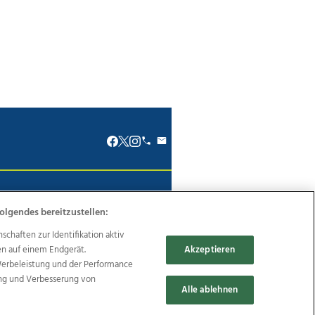
renkodex
Politische Werbung
olgendes bereitzustellen:
haften zur Identifikation aktiv
en auf einem Endgerät.
Akzeptieren
Werbeleistung und der Performance
Reise
Promenaden Galerien
ung und Verbesserung von
Alle ablehnen