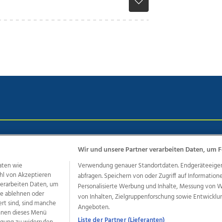
chutz
Impressum
AGB Anzeigekunden
AGB Website
Eh
Wir und unsere Partner verarbeiten Daten, um F
aten wie
Verwendung genauer Standortdaten. Endgeräteeigensc
hl von Akzeptieren
abfragen. Speichern von oder Zugriff auf Information
ere Angebote des Medienhauses Wimmer
 verarbeiten Daten, um
Personalisierte Werbung und Inhalte, Messung von 
dio
OÖNachrichten
OÖN Immobilien
OÖN Karriere
OÖN 
le ablehnen oder
von Inhalten, Zielgruppenforschung sowie Entwickl
ert sind, sind manche
ionaljobs
wasistlos.at
wirtrauern.at
Angeboten.
önnen dieses Menü
Liste der Partner (Lieferanten)