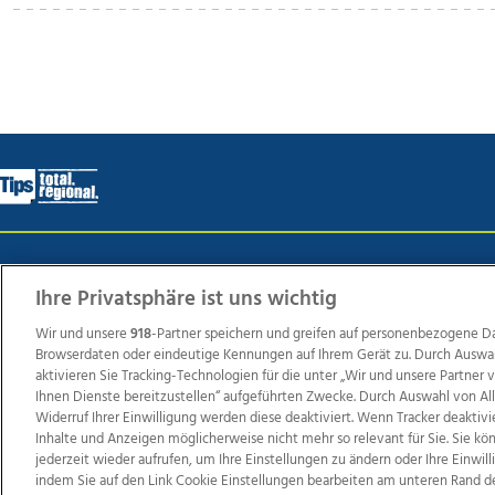
Wir über uns
Mediadaten
Kontakt
Jobs
Datens
Ihre Privatsphäre ist uns wichtig
Wir und unsere
918
-Partner speichern und greifen auf personenbezogene D
Browserdaten oder eindeutige Kennungen auf Ihrem Gerät zu. Durch Auswa
Weit
aktivieren Sie Tracking-Technologien für die unter „Wir und unsere Partner
TV1
di-mog-i.at
OÖNow
Ischler Woche
Life Ra
Ihnen Dienste bereitzustellen“ aufgeführten Zwecke. Durch Auswahl von Al
Widerruf Ihrer Einwilligung werden diese deaktiviert. Wenn Tracker deaktivi
Reg
Inhalte und Anzeigen möglicherweise nicht mehr so relevant für Sie. Sie k
jederzeit wieder aufrufen, um Ihre Einstellungen zu ändern oder Ihre Einwil
indem Sie auf den Link Cookie Einstellungen bearbeiten am unteren Rand d