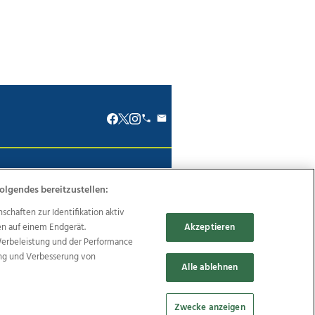
renkodex
Politische Werbung
olgendes bereitzustellen:
haften zur Identifikation aktiv
en auf einem Endgerät.
Akzeptieren
Werbeleistung und der Performance
Reise
Promenaden Galerien
ung und Verbesserung von
Alle ablehnen
Zwecke anzeigen