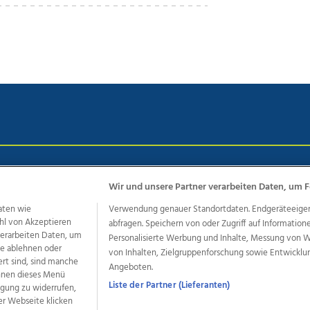
chutz
Impressum
AGB Anzeigekunden
AGB Website
Eh
Wir und unsere Partner verarbeiten Daten, um F
aten wie
Verwendung genauer Standortdaten. Endgeräteeigensc
hl von Akzeptieren
abfragen. Speichern von oder Zugriff auf Information
ere Angebote des Medienhauses Wimmer
 verarbeiten Daten, um
Personalisierte Werbung und Inhalte, Messung von 
dio
OÖNachrichten
OÖN Immobilien
OÖN Karriere
OÖN 
le ablehnen oder
von Inhalten, Zielgruppenforschung sowie Entwickl
ert sind, sind manche
ionaljobs
wasistlos.at
wirtrauern.at
Angeboten.
önnen dieses Menü
Liste der Partner (Lieferanten)
ligung zu widerrufen,
er Webseite klicken