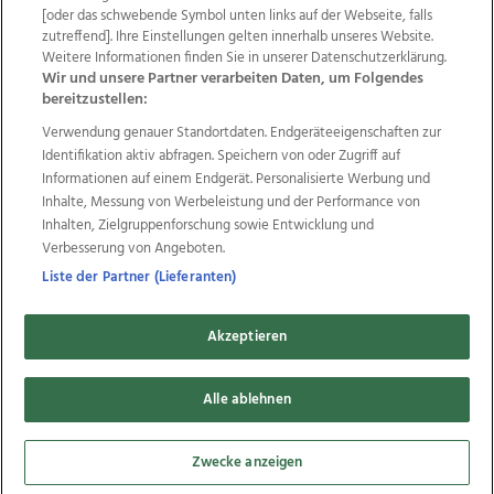
Wir über uns
Mediadaten
Kontakt
Jobs
[oder das schwebende Symbol unten links auf der Webseite, falls
Datenschutz
Impressum
AGB Anzeigekunden
zutreffend]. Ihre Einstellungen gelten innerhalb unseres Website.
AGB Website
Ehrenkodex
Politische Werbung
Weitere Informationen finden Sie in unserer Datenschutzerklärung.
Wir und unsere Partner verarbeiten Daten, um Folgendes
bereitzustellen:
Weitere Angebote des Medienhauses Wimmer
Verwendung genauer Standortdaten. Endgeräteeigenschaften zur
Identifikation aktiv abfragen. Speichern von oder Zugriff auf
TV1
di-mog-i.at
OÖNow
Ischler Woche
Informationen auf einem Endgerät. Personalisierte Werbung und
Life Radio
OÖNachrichten
OÖN Immobilien
Inhalte, Messung von Werbeleistung und der Performance von
OÖN Karriere
OÖN Reise
Promenaden Galerien
Inhalten, Zielgruppenforschung sowie Entwicklung und
Regionaljobs
wasistlos.at
wirtrauern.at
Verbesserung von Angeboten.
Liste der Partner (Lieferanten)
Copyrights © 2026 Tips Zeitungs GmbH & Co KG
Akzeptieren
developed by
11x11.net
Alle ablehnen
Cookie Einstellungen bearbeiten
Zwecke anzeigen