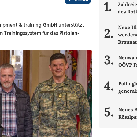
Vorlesen
1.
Zahlrei
des Rot
ipment & training GmbH unterstützt
Neue Ul
2.
 Trainingssystem für das Pistolen-
werdend
Brauna
3.
Neuwahl
OÖVP F
4.
Polling
general
5.
Neues B
Rösslpa