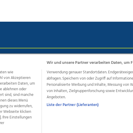
chutz
Impressum
AGB Anzeigekunden
AGB Website
Eh
Wir und unsere Partner verarbeiten Daten, um F
aten wie
Verwendung genauer Standortdaten. Endgeräteeigensc
hl von Akzeptieren
abfragen. Speichern von oder Zugriff auf Information
ere Angebote des Medienhauses Wimmer
 verarbeiten Daten, um
Personalisierte Werbung und Inhalte, Messung von 
le ablehnen oder
von Inhalten, Zielgruppenforschung sowie Entwickl
dio
OÖNachrichten
OÖN Immobilien
OÖN Karriere
OÖN 
ert sind, sind manche
Angeboten.
ionaljobs
wasistlos.at
wirtrauern.at
önnen dieses Menü
Liste der Partner (Lieferanten)
ligung zu widerrufen,
er Webseite klicken
. Ihre Einstellungen
rer
developed by
11x11.net