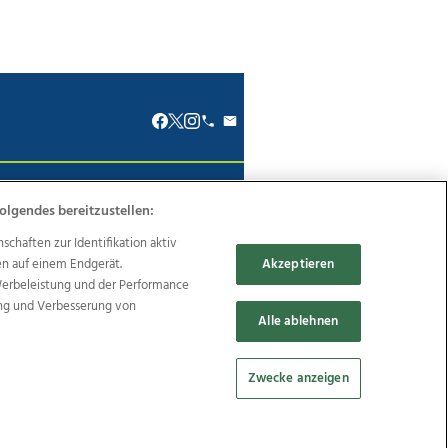
renkodex
Politische Werbung
olgendes bereitzustellen:
haften zur Identifikation aktiv
en auf einem Endgerät.
Akzeptieren
Werbeleistung und der Performance
ung und Verbesserung von
Reise
Promenaden Galerien
Alle ablehnen
Zwecke anzeigen
Cookie Einstellungen bearbeiten