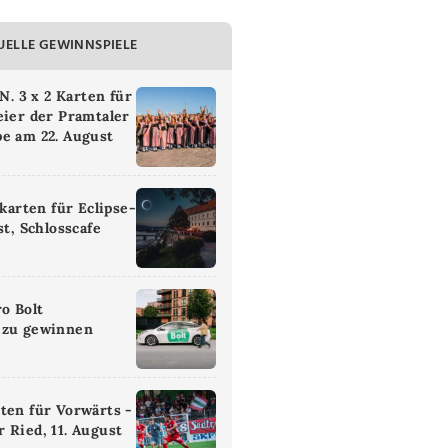
UELLE GEWINNSPIELE
 3 x 2 Karten für
eier der Pramtaler
e am 22. August
ikarten für Eclipse-
st, Schlosscafe
ro Bolt
 zu gewinnen
ten für Vorwärts -
 Ried, 11. August