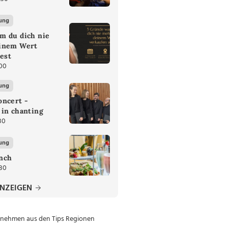
ung
m du dich nie
inem Wert
test
:00
ung
oncert -
 in chanting
30
ung
nch
:30
ANZEIGEN