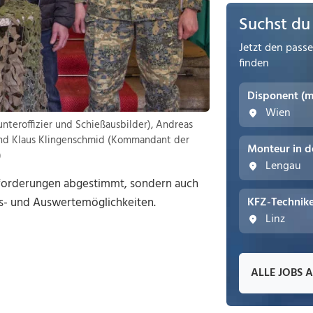
Suchst du
Jetzt den pass
finden
Disponent (
Wien
runteroffizier und Schießausbilder), Andreas
und Klaus Klingenschmid (Kommandant der
Monteur in d
)
Lengau
anforderungen abgestimmt, sondern auch
gs- und Auswertemöglichkeiten.
KFZ-Technike
Linz
ALLE JOBS 