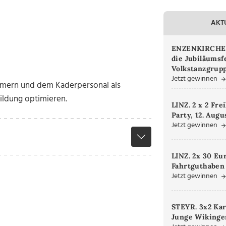
AKT
ENZENKIRCHEN.
die Jubiläumsf
Volkstanzgrupp
Jetzt gewinnen
hmern und dem Kaderpersonal als
bildung optimieren.
LINZ. 2 x 2 Fre
Party, 12. Augu
Jetzt gewinnen
LINZ. 2x 30 Eu
Fahrtguthaben
Jetzt gewinnen
STEYR. 3x2 Kar
Junge Wikinger