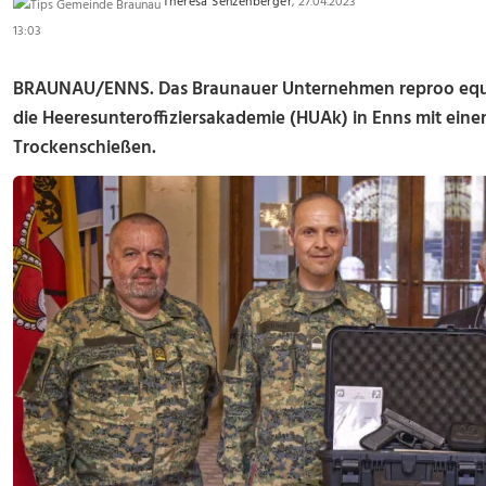
Theresa Senzenberger
, 27.04.2023
13:03
BRAUNAU/ENNS.
Das Braunauer Unternehmen reproo equ
die Heeresunteroffiziersakademie (HUAk) in Enns mit einem
Trockenschießen.