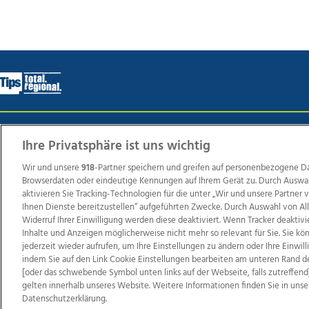
Wir über uns
Mediadaten
Kontakt
Jobs
Datens
Ihre Privatsphäre ist uns wichtig
Wir und unsere
918
-Partner speichern und greifen auf personenbezogene D
Browserdaten oder eindeutige Kennungen auf Ihrem Gerät zu. Durch Auswa
Weit
aktivieren Sie Tracking-Technologien für die unter „Wir und unsere Partner
Ihnen Dienste bereitzustellen“ aufgeführten Zwecke. Durch Auswahl von Al
TV1
di-mog-i.at
OÖNow
Ischler Woche
Life Ra
Widerruf Ihrer Einwilligung werden diese deaktiviert. Wenn Tracker deaktivi
Reg
Inhalte und Anzeigen möglicherweise nicht mehr so relevant für Sie. Sie k
jederzeit wieder aufrufen, um Ihre Einstellungen zu ändern oder Ihre Einwil
indem Sie auf den Link Cookie Einstellungen bearbeiten am unteren Rand d
[oder das schwebende Symbol unten links auf der Webseite, falls zutreffend]
gelten innerhalb unseres Website. Weitere Informationen finden Sie in unse
Copyrights © 2026 Tips Zeitungs GmbH & Co KG
Datenschutzerklärung.