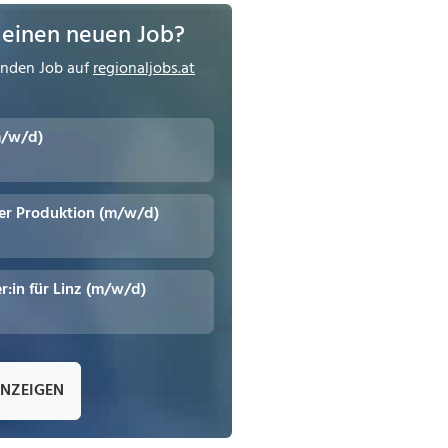
 einen neuen Job?
enden Job auf
regionaljobs.at
m/w/d)
er Produktion (m/w/d)
r:in für Linz (m/w/d)
ANZEIGEN