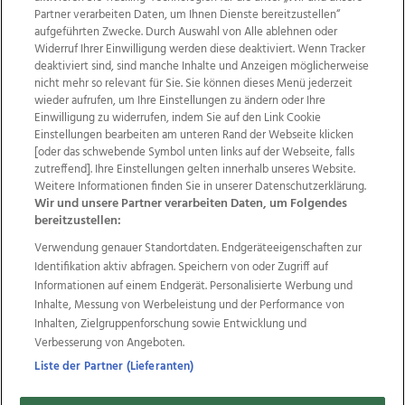
Partner verarbeiten Daten, um Ihnen Dienste bereitzustellen“
aufgeführten Zwecke. Durch Auswahl von Alle ablehnen oder
Widerruf Ihrer Einwilligung werden diese deaktiviert. Wenn Tracker
deaktiviert sind, sind manche Inhalte und Anzeigen möglicherweise
nicht mehr so relevant für Sie. Sie können dieses Menü jederzeit
wieder aufrufen, um Ihre Einstellungen zu ändern oder Ihre
Einwilligung zu widerrufen, indem Sie auf den Link Cookie
Einstellungen bearbeiten am unteren Rand der Webseite klicken
Wir über uns
Mediadaten
Kontakt
Jobs
[oder das schwebende Symbol unten links auf der Webseite, falls
Datenschutz
Impressum
AGB Anzeigekunden
zutreffend]. Ihre Einstellungen gelten innerhalb unseres Website.
Weitere Informationen finden Sie in unserer Datenschutzerklärung.
AGB Website
Ehrenkodex
Politische Werbung
Wir und unsere Partner verarbeiten Daten, um Folgendes
bereitzustellen:
Verwendung genauer Standortdaten. Endgeräteeigenschaften zur
Weitere Angebote des Medienhauses Wimmer
Identifikation aktiv abfragen. Speichern von oder Zugriff auf
TV1
di-mog-i.at
OÖNow
Ischler Woche
Informationen auf einem Endgerät. Personalisierte Werbung und
Life Radio
OÖNachrichten
OÖN Immobilien
Inhalte, Messung von Werbeleistung und der Performance von
OÖN Karriere
OÖN Reise
Promenaden Galerien
Inhalten, Zielgruppenforschung sowie Entwicklung und
Regionaljobs
wasistlos.at
wirtrauern.at
Verbesserung von Angeboten.
Liste der Partner (Lieferanten)