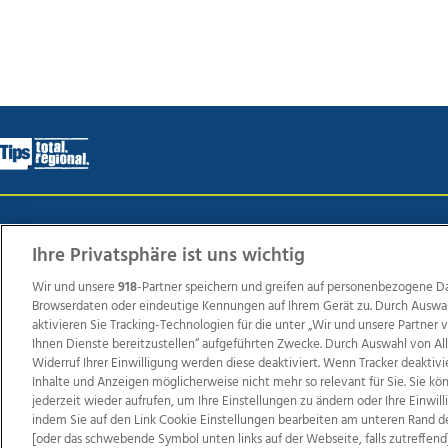
Wir über uns
Mediadaten
Kontakt
Jobs
Datens
Ihre Privatsphäre ist uns wichtig
Wir und unsere
918
-Partner speichern und greifen auf personenbezogene D
Browserdaten oder eindeutige Kennungen auf Ihrem Gerät zu. Durch Auswa
Weit
aktivieren Sie Tracking-Technologien für die unter „Wir und unsere Partner
TV1
di-mog-i.at
OÖNow
Ischler Woche
Life Ra
Ihnen Dienste bereitzustellen“ aufgeführten Zwecke. Durch Auswahl von Al
Widerruf Ihrer Einwilligung werden diese deaktiviert. Wenn Tracker deaktivi
Reg
Inhalte und Anzeigen möglicherweise nicht mehr so relevant für Sie. Sie k
jederzeit wieder aufrufen, um Ihre Einstellungen zu ändern oder Ihre Einwil
indem Sie auf den Link Cookie Einstellungen bearbeiten am unteren Rand d
[oder das schwebende Symbol unten links auf der Webseite, falls zutreffend]