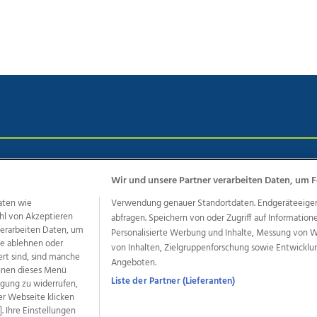
chutz
Impressum
AGB Anzeigekunden
AGB Website
Eh
Wir und unsere Partner verarbeiten Daten, um F
aten wie
Verwendung genauer Standortdaten. Endgeräteeigensc
hl von Akzeptieren
abfragen. Speichern von oder Zugriff auf Information
ere Angebote des Medienhauses Wimmer
 verarbeiten Daten, um
Personalisierte Werbung und Inhalte, Messung von 
dio
OÖNachrichten
OÖN Immobilien
OÖN Karriere
OÖN 
le ablehnen oder
von Inhalten, Zielgruppenforschung sowie Entwickl
ert sind, sind manche
ionaljobs
wasistlos.at
wirtrauern.at
Angeboten.
önnen dieses Menü
Liste der Partner (Lieferanten)
ligung zu widerrufen,
er Webseite klicken
. Ihre Einstellungen