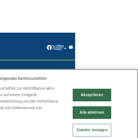
renkodex
Politische Werbung
olgendes bereitzustellen:
haften zur Identifikation aktiv
en auf einem Endgerät.
Akzeptieren
Werbeleistung und der Performance
Reise
Promenaden Galerien
ung und Verbesserung von
Alle ablehnen
Zwecke anzeigen