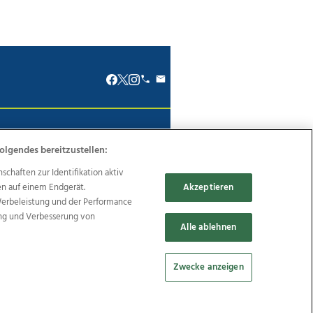
renkodex
Politische Werbung
olgendes bereitzustellen:
haften zur Identifikation aktiv
en auf einem Endgerät.
Akzeptieren
Werbeleistung und der Performance
Reise
Promenaden Galerien
ung und Verbesserung von
Alle ablehnen
Zwecke anzeigen
Cookie Einstellungen bearbeiten