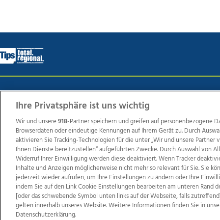
Wir über uns
Mediadaten
Kontakt
Jobs
Datens
Ihre Privatsphäre ist uns wichtig
Wir und unsere
918
-Partner speichern und greifen auf personenbezogene D
Browserdaten oder eindeutige Kennungen auf Ihrem Gerät zu. Durch Auswa
Weit
aktivieren Sie Tracking-Technologien für die unter „Wir und unsere Partner
TV1
di-mog-i.at
OÖNow
Ischler Woche
Life Ra
Ihnen Dienste bereitzustellen“ aufgeführten Zwecke. Durch Auswahl von Al
Widerruf Ihrer Einwilligung werden diese deaktiviert. Wenn Tracker deaktivi
Reg
Inhalte und Anzeigen möglicherweise nicht mehr so relevant für Sie. Sie k
jederzeit wieder aufrufen, um Ihre Einstellungen zu ändern oder Ihre Einwil
indem Sie auf den Link Cookie Einstellungen bearbeiten am unteren Rand d
[oder das schwebende Symbol unten links auf der Webseite, falls zutreffend]
Copyrights © 2026 Tips Zeitungs GmbH & Co KG
gelten innerhalb unseres Website. Weitere Informationen finden Sie in unse
Datenschutzerklärung.