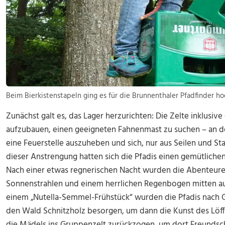
Beim Bierkistenstapeln ging es für die Brunnenthaler Pfadfinder ho
Zunächst galt es, das Lager herzurichten: Die Zelte inklusiv
aufzubauen, einen geeigneten Fahnenmast zu suchen – an de
eine Feuerstelle auszuheben und sich, nur aus Seilen und S
dieser Anstrengung hatten sich die Pfadis einen gemütliche
Nach einer etwas regnerischen Nacht wurden die Abenteur
Sonnenstrahlen und einem herrlichen Regenbogen mitten au
einem „Nutella-Semmel-Frühstück“ wurden die Pfadis nach Ge
den Wald Schnitzholz besorgen, um dann die Kunst des Löff
die Mädels ins Gruppenzelt zurückzogen, um dort Freundsc