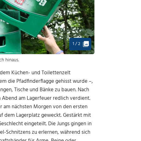
1 / 2
ch hinaus.
e dem Küchen- und Toilettenzelt
m die Pfadfinderflagge gehisst wurde –,
tangen, Tische und Bänke zu bauen. Nach
n Abend am Lagerfeuer redlich verdient.
er am nächsten Morgen von den ersten
f dem Lagerplatz geweckt. Gestärkt mit
schlecht eingeteilt. Die Jungs gingen in
el-Schnitzens zu erlernen, während sich
haftsbänder für Arme, Beine oder