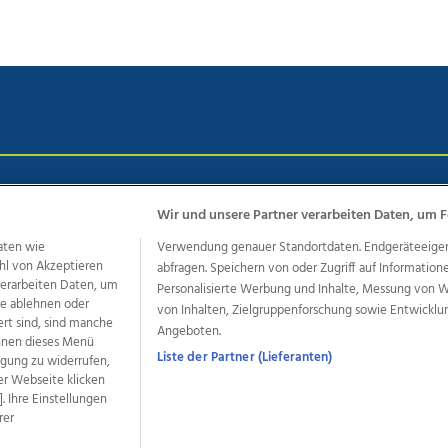
chutz
Impressum
AGB Anzeigekunden
AGB Website
Eh
Wir und unsere Partner verarbeiten Daten, um F
aten wie
Verwendung genauer Standortdaten. Endgeräteeigensc
hl von Akzeptieren
abfragen. Speichern von oder Zugriff auf Information
ere Angebote des Medienhauses Wimmer
 verarbeiten Daten, um
Personalisierte Werbung und Inhalte, Messung von 
dio
OÖNachrichten
OÖN Immobilien
OÖN Karriere
OÖN 
le ablehnen oder
von Inhalten, Zielgruppenforschung sowie Entwickl
ert sind, sind manche
ionaljobs
wasistlos.at
wirtrauern.at
Angeboten.
önnen dieses Menü
Liste der Partner (Lieferanten)
ligung zu widerrufen,
er Webseite klicken
. Ihre Einstellungen
developed by
11x11.net
rer