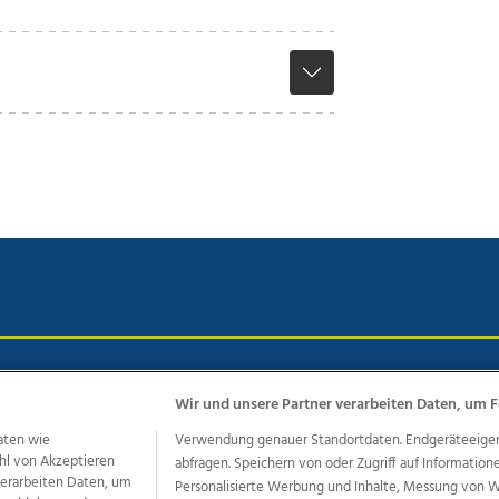
chutz
Impressum
AGB Anzeigekunden
AGB Website
Eh
Wir und unsere Partner verarbeiten Daten, um F
aten wie
Verwendung genauer Standortdaten. Endgeräteeigensc
hl von Akzeptieren
abfragen. Speichern von oder Zugriff auf Information
ere Angebote des Medienhauses Wimmer
 verarbeiten Daten, um
Personalisierte Werbung und Inhalte, Messung von 